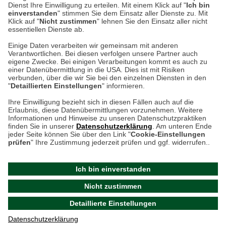
Dienst Ihre Einwilligung zu erteilen. Mit einem Klick auf "
Ich bin
einverstanden
" stimmen Sie dem Einsatz aller Dienste zu. Mit
weitere Information
Klick auf "
Nicht zustimmen
" lehnen Sie den Einsatz aller nicht
essentiellen Dienste ab.
Hier finden Sie uns im Netz
Einige Daten verarbeiten wir gemeinsam mit anderen
Verantwortlichen. Bei diesen verfolgen unsere Partner auch
eigene Zwecke. Bei einigen Verarbeitungen kommt es auch zu
einer Datenübermittlung in die USA. Dies ist mit Risiken
verbunden, über die wir Sie bei den einzelnen Diensten in den
Cookie-Einstellungen in Ihrem Browser
"
Detaillierten Einstellungen
" informieren.
Ihre Einwilligung bezieht sich in diesen Fällen auch auf die
AGB
Rücksendung von Waren
Datenschutz
Impressum
Erlaubnis, diese Datenübermittlungen vorzunehmen. Weitere
ACHTUNG!
Informationen und Hinweise zu unseren Datenschutzpraktiken
Kontakt
Zur Echtheit von Bewertungen
finden Sie in unserer
Datenschutzerklärung
. Am unteren Ende
Ihr Browser speichert aktuell keine Cookies!
Barrierefreiheit unserer Website
jeder Seite können Sie über den Link "
Cookie-Einstellungen
Leider können Sie in diesem Fall unseren Online-Shop
prüfen
" Ihre Zustimmung jederzeit prüfen und ggf. widerrufen..
Letzte Aktualisierung des Shops
nur eingeschränkt nutzen.
am 06.08.2026 um 14:47
Ich bin einverstanden
Bitte stellen Sie sicher, dass Ihr Browser unsere funktionalen
©
2024 THE BRITISH SHOP
Nicht zustimmen
Cookies für die Dauer Ihres Besuchs auf unserer Website
Versandhandel GmbH & Co. KG
Detaillierte Einstellungen
akzeptiert. Unabhängig davon können Sie entscheiden,
Aktuelle Cookie-Einstellungen prüfen
welche zustimmungspflichtigen Cookies wir setzen dürfen.
Datenschutzerklärung