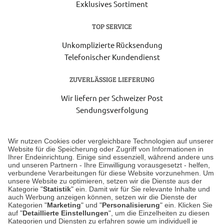
Exklusives Sortiment
TOP SERVICE
Unkomplizierte Rücksendung
Telefonischer Kundendienst
ZUVERLÄSSIGE LIEFERUNG
Wir liefern per Schweizer Post
Sendungsverfolgung
Lieferung 6-8 Werktage nach Eingang der Bestellung.
Wir nutzen Cookies oder vergleichbare Technologien auf unserer
Website für die Speicherung oder Zugriff von Informationen in
Ihrer Endeinrichtung. Einige sind essenziell, während andere uns
Unser Geschäft in Meckenheim
und unseren Partnern - Ihre Einwilligung vorausgesetzt - helfen,
verbundene Verarbeitungen für diese Website vorzunehmen. Um
unsere Website zu optimieren, setzen wir die Dienste aus der
Auf dem Steinbüchel 6
Kategorie "
Statistik
" ein. Damit wir für Sie relevante Inhalte und
auch Werbung anzeigen können, setzen wir die Dienste der
53340 Meckenheim
Kategorien "
Marketing
" und "
Personalisierung
" ein. Klicken Sie
auf "
Detaillierte Einstellungen
", um die Einzelheiten zu diesen
Montag bis Samstag 9:00 Uhr bis 18:00 Uhr
Kategorien und Diensten zu erfahren sowie um individuell je