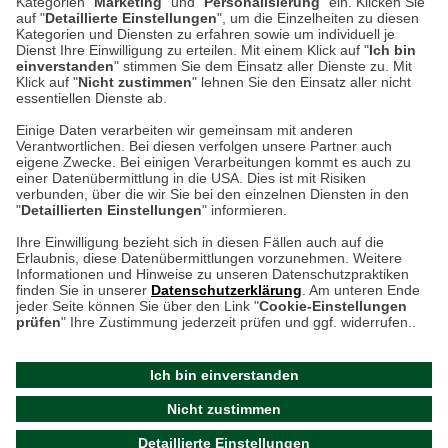
Kategorien "
Marketing
" und "
Personalisierung
" ein. Klicken Sie
auf "
Detaillierte Einstellungen
", um die Einzelheiten zu diesen
Montag bis Samstag 9:00 Uhr bis 18:00 Uhr
Kategorien und Diensten zu erfahren sowie um individuell je
Dienst Ihre Einwilligung zu erteilen. Mit einem Klick auf "
Ich bin
einverstanden
" stimmen Sie dem Einsatz aller Dienste zu. Mit
weitere Information
Klick auf "
Nicht zustimmen
" lehnen Sie den Einsatz aller nicht
essentiellen Dienste ab.
Hier finden Sie uns im Netz
Einige Daten verarbeiten wir gemeinsam mit anderen
Verantwortlichen. Bei diesen verfolgen unsere Partner auch
eigene Zwecke. Bei einigen Verarbeitungen kommt es auch zu
einer Datenübermittlung in die USA. Dies ist mit Risiken
verbunden, über die wir Sie bei den einzelnen Diensten in den
Cookie-Einstellungen in Ihrem Browser
"
Detaillierten Einstellungen
" informieren.
Ihre Einwilligung bezieht sich in diesen Fällen auch auf die
AGB
Rücksendung von Waren
Datenschutz
Impressum
Erlaubnis, diese Datenübermittlungen vorzunehmen. Weitere
ACHTUNG!
Informationen und Hinweise zu unseren Datenschutzpraktiken
Kontakt
Zur Echtheit von Bewertungen
finden Sie in unserer
Datenschutzerklärung
. Am unteren Ende
Ihr Browser speichert aktuell keine Cookies!
Barrierefreiheit unserer Website
jeder Seite können Sie über den Link "
Cookie-Einstellungen
Leider können Sie in diesem Fall unseren Online-Shop
prüfen
" Ihre Zustimmung jederzeit prüfen und ggf. widerrufen..
Letzte Aktualisierung des Shops
nur eingeschränkt nutzen.
am 07.08.2026 um 17:47
Ich bin einverstanden
Bitte stellen Sie sicher, dass Ihr Browser unsere funktionalen
©
2024 THE BRITISH SHOP
Nicht zustimmen
Cookies für die Dauer Ihres Besuchs auf unserer Website
Versandhandel GmbH & Co. KG
Detaillierte Einstellungen
akzeptiert. Unabhängig davon können Sie entscheiden,