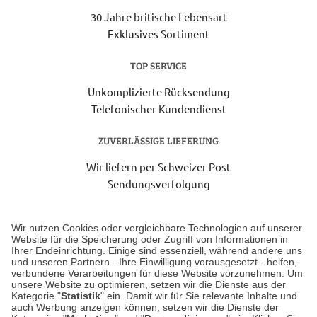
30 Jahre britische Lebensart
Exklusives Sortiment
TOP SERVICE
Unkomplizierte Rücksendung
Telefonischer Kundendienst
ZUVERLÄSSIGE LIEFERUNG
Wir liefern per Schweizer Post
Sendungsverfolgung
Lieferung 6-8 Werktage nach Eingang der Bestellung.
Wir nutzen Cookies oder vergleichbare Technologien auf unserer
Website für die Speicherung oder Zugriff von Informationen in
Ihrer Endeinrichtung. Einige sind essenziell, während andere uns
Unser Geschäft in Meckenheim
und unseren Partnern - Ihre Einwilligung vorausgesetzt - helfen,
verbundene Verarbeitungen für diese Website vorzunehmen. Um
unsere Website zu optimieren, setzen wir die Dienste aus der
Auf dem Steinbüchel 6
Kategorie "
Statistik
" ein. Damit wir für Sie relevante Inhalte und
auch Werbung anzeigen können, setzen wir die Dienste der
53340 Meckenheim