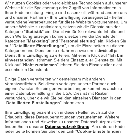
Wir nutzen Cookies oder vergleichbare Technologien auf unserer
Website für die Speicherung oder Zugriff von Informationen in
Ihrer Endeinrichtung. Einige sind essenziell, während andere uns
Unser Geschäft in Meckenheim
und unseren Partnern - Ihre Einwilligung vorausgesetzt - helfen,
verbundene Verarbeitungen für diese Website vorzunehmen. Um
unsere Website zu optimieren, setzen wir die Dienste aus der
Auf dem Steinbüchel 6
Kategorie "
Statistik
" ein. Damit wir für Sie relevante Inhalte und
auch Werbung anzeigen können, setzen wir die Dienste der
53340 Meckenheim
Kategorien "
Marketing
" und "
Personalisierung
" ein. Klicken Sie
auf "
Detaillierte Einstellungen
", um die Einzelheiten zu diesen
Montag bis Samstag 9:00 Uhr bis 18:00 Uhr
Kategorien und Diensten zu erfahren sowie um individuell je
Dienst Ihre Einwilligung zu erteilen. Mit einem Klick auf "
Ich bin
einverstanden
" stimmen Sie dem Einsatz aller Dienste zu. Mit
weitere Information
Klick auf "
Nicht zustimmen
" lehnen Sie den Einsatz aller nicht
essentiellen Dienste ab.
Hier finden Sie uns im Netz
Einige Daten verarbeiten wir gemeinsam mit anderen
Verantwortlichen. Bei diesen verfolgen unsere Partner auch
eigene Zwecke. Bei einigen Verarbeitungen kommt es auch zu
einer Datenübermittlung in die USA. Dies ist mit Risiken
verbunden, über die wir Sie bei den einzelnen Diensten in den
Cookie-Einstellungen in Ihrem Browser
"
Detaillierten Einstellungen
" informieren.
Ihre Einwilligung bezieht sich in diesen Fällen auch auf die
AGB
Rücksendung von Waren
Datenschutz
Impressum
Erlaubnis, diese Datenübermittlungen vorzunehmen. Weitere
ACHTUNG!
Informationen und Hinweise zu unseren Datenschutzpraktiken
Kontakt
Zur Echtheit von Bewertungen
finden Sie in unserer
Datenschutzerklärung
. Am unteren Ende
Ihr Browser speichert aktuell keine Cookies!
Barrierefreiheit unserer Website
jeder Seite können Sie über den Link "
Cookie-Einstellungen