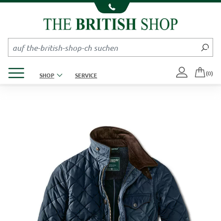
Kompletten Head der Seite überspringen
Produktmenü öffnen
(0)
SHOP
SERVICE