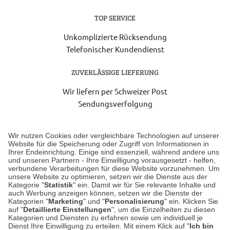
TOP SERVICE
Unkomplizierte Rücksendung
Telefonischer Kundendienst
ZUVERLÄSSIGE LIEFERUNG
Wir liefern per Schweizer Post
Sendungsverfolgung
Lieferung 6-8 Werktage nach Eingang der Bestellung.
Wir nutzen Cookies oder vergleichbare Technologien auf unserer
Website für die Speicherung oder Zugriff von Informationen in
Ihrer Endeinrichtung. Einige sind essenziell, während andere uns
Unser Geschäft in Meckenheim
und unseren Partnern - Ihre Einwilligung vorausgesetzt - helfen,
verbundene Verarbeitungen für diese Website vorzunehmen. Um
unsere Website zu optimieren, setzen wir die Dienste aus der
Auf dem Steinbüchel 6
Kategorie "
Statistik
" ein. Damit wir für Sie relevante Inhalte und
auch Werbung anzeigen können, setzen wir die Dienste der
53340 Meckenheim
Kategorien "
Marketing
" und "
Personalisierung
" ein. Klicken Sie
auf "
Detaillierte Einstellungen
", um die Einzelheiten zu diesen
Montag bis Samstag 9:00 Uhr bis 18:00 Uhr
Kategorien und Diensten zu erfahren sowie um individuell je
Dienst Ihre Einwilligung zu erteilen. Mit einem Klick auf "
Ich bin