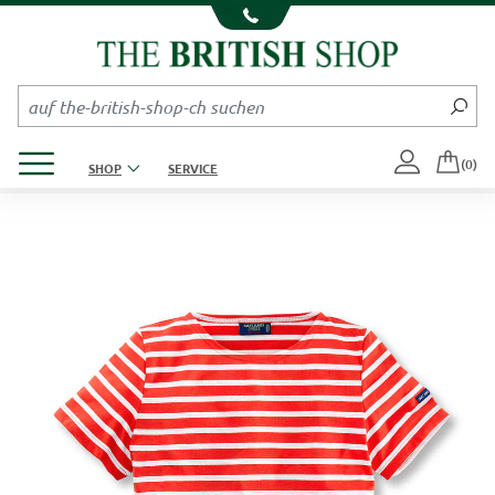
Kompletten Head der Seite überspringen
Produktmenü öffnen
(0)
SHOP
SERVICE