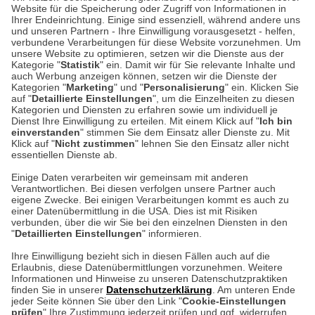
Website für die Speicherung oder Zugriff von Informationen in
Ihrer Endeinrichtung. Einige sind essenziell, während andere uns
Unser Geschäft in Meckenheim
und unseren Partnern - Ihre Einwilligung vorausgesetzt - helfen,
verbundene Verarbeitungen für diese Website vorzunehmen. Um
unsere Website zu optimieren, setzen wir die Dienste aus der
Auf dem Steinbüchel 6
Kategorie "
Statistik
" ein. Damit wir für Sie relevante Inhalte und
auch Werbung anzeigen können, setzen wir die Dienste der
53340 Meckenheim
Kategorien "
Marketing
" und "
Personalisierung
" ein. Klicken Sie
auf "
Detaillierte Einstellungen
", um die Einzelheiten zu diesen
Montag bis Samstag 9:00 Uhr bis 18:00 Uhr
Kategorien und Diensten zu erfahren sowie um individuell je
Dienst Ihre Einwilligung zu erteilen. Mit einem Klick auf "
Ich bin
einverstanden
" stimmen Sie dem Einsatz aller Dienste zu. Mit
weitere Information
Klick auf "
Nicht zustimmen
" lehnen Sie den Einsatz aller nicht
essentiellen Dienste ab.
Hier finden Sie uns im Netz
Einige Daten verarbeiten wir gemeinsam mit anderen
Verantwortlichen. Bei diesen verfolgen unsere Partner auch
eigene Zwecke. Bei einigen Verarbeitungen kommt es auch zu
einer Datenübermittlung in die USA. Dies ist mit Risiken
verbunden, über die wir Sie bei den einzelnen Diensten in den
Cookie-Einstellungen in Ihrem Browser
"
Detaillierten Einstellungen
" informieren.
Ihre Einwilligung bezieht sich in diesen Fällen auch auf die
AGB
Rücksendung von Waren
Datenschutz
Impressum
Erlaubnis, diese Datenübermittlungen vorzunehmen. Weitere
ACHTUNG!
Informationen und Hinweise zu unseren Datenschutzpraktiken
Kontakt
Zur Echtheit von Bewertungen
finden Sie in unserer
Datenschutzerklärung
. Am unteren Ende
Ihr Browser speichert aktuell keine Cookies!
Barrierefreiheit unserer Website
jeder Seite können Sie über den Link "
Cookie-Einstellungen
Leider können Sie in diesem Fall unseren Online-Shop
prüfen
" Ihre Zustimmung jederzeit prüfen und ggf. widerrufen..