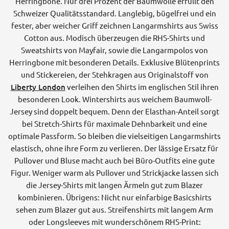
Herringbone. Nur drei Prozent der Baumwolle erfüllt den
Schweizer Qualitätsstandard. Langlebig, bügelfrei und ein
fester, aber weicher Griff zeichnen Langarmshirts aus Swiss
Cotton aus. Modisch überzeugen die RHS-Shirts und
Sweatshirts von Mayfair, sowie die Langarmpolos von
Herringbone mit besonderen Details. Exklusive Blütenprints
und Stickereien, der Stehkragen aus Originalstoff von
Liberty London
verleihen den Shirts im englischen Stil ihren
besonderen Look. Wintershirts aus weichem Baumwoll-
Jersey sind doppelt bequem. Denn der Elasthan-Anteil sorgt
bei Stretch-Shirts für maximale Dehnbarkeit und eine
optimale Passform. So bleiben die vielseitigen Langarmshirts
elastisch, ohne ihre Form zu verlieren. Der lässige Ersatz für
Pullover und Bluse macht auch bei Büro-Outfits eine gute
Figur. Weniger warm als Pullover und Strickjacke lassen sich
die Jersey-Shirts mit langen Ärmeln gut zum Blazer
kombinieren. Übrigens: Nicht nur einfarbige Basicshirts
sehen zum Blazer gut aus. Streifenshirts mit langem Arm
oder Longsleeves mit wunderschönem RHS-Print: