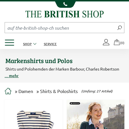
Kompletten Head der Seite überspringen
Produktmenü öffnen
(0)
SHOP
SERVICE
Markenshirts und Polos
Shirts und Polohemden der Marken Barbour, Charles Robertson
und Mayfair lassen sich nicht mit T-Shirts aus Fernost vergleichen.
... mehr
Edler Swiss Cotton, fester Baumwoll-Jersey und eine hochwertige
Verarbeitung zeichnen die Damenshirts von Charles Robertson
und Co. aus. Unsere absoluten Favoriten sind die Streifenshirts von
Damen
Shirts & Poloshirts
(Umfang: 27 Artikel)
Saint James und Barbour. Damen-Poloshirts mit Liberty-Kragen
und die exklusiven Printshirts mit Dessins aus der Lindley Library
in London zeigen, wie stilvoll Sportswear aussehen kann.