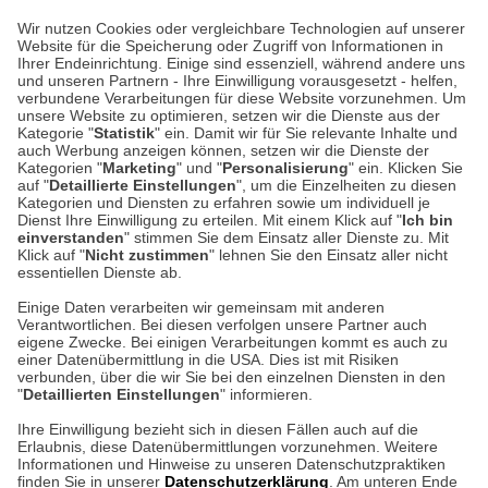
Lieferung 6-8 Werktage nach Eingang der Bestellung.
Wir nutzen Cookies oder vergleichbare Technologien auf unserer
Website für die Speicherung oder Zugriff von Informationen in
Ihrer Endeinrichtung. Einige sind essenziell, während andere uns
Unser Geschäft in Meckenheim
und unseren Partnern - Ihre Einwilligung vorausgesetzt - helfen,
verbundene Verarbeitungen für diese Website vorzunehmen. Um
unsere Website zu optimieren, setzen wir die Dienste aus der
Auf dem Steinbüchel 6
Kategorie "
Statistik
" ein. Damit wir für Sie relevante Inhalte und
auch Werbung anzeigen können, setzen wir die Dienste der
53340 Meckenheim
Kategorien "
Marketing
" und "
Personalisierung
" ein. Klicken Sie
auf "
Detaillierte Einstellungen
", um die Einzelheiten zu diesen
Montag bis Samstag 9:00 Uhr bis 18:00 Uhr
Kategorien und Diensten zu erfahren sowie um individuell je
Dienst Ihre Einwilligung zu erteilen. Mit einem Klick auf "
Ich bin
einverstanden
" stimmen Sie dem Einsatz aller Dienste zu. Mit
weitere Information
Klick auf "
Nicht zustimmen
" lehnen Sie den Einsatz aller nicht
essentiellen Dienste ab.
Hier finden Sie uns im Netz
Einige Daten verarbeiten wir gemeinsam mit anderen
Verantwortlichen. Bei diesen verfolgen unsere Partner auch
eigene Zwecke. Bei einigen Verarbeitungen kommt es auch zu
einer Datenübermittlung in die USA. Dies ist mit Risiken
verbunden, über die wir Sie bei den einzelnen Diensten in den
Cookie-Einstellungen in Ihrem Browser
"
Detaillierten Einstellungen
" informieren.
Ihre Einwilligung bezieht sich in diesen Fällen auch auf die
AGB
Rücksendung von Waren
Datenschutz
Impressum
Erlaubnis, diese Datenübermittlungen vorzunehmen. Weitere
ACHTUNG!
Informationen und Hinweise zu unseren Datenschutzpraktiken
Kontakt
Zur Echtheit von Bewertungen
finden Sie in unserer
Datenschutzerklärung
. Am unteren Ende
Ihr Browser speichert aktuell keine Cookies!