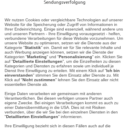
Sendungsverfolgung
Lieferung 6-8 Werktage nach Eingang der Bestellung.
Wir nutzen Cookies oder vergleichbare Technologien auf unserer
Website für die Speicherung oder Zugriff von Informationen in
Ihrer Endeinrichtung. Einige sind essenziell, während andere uns
Unser Geschäft in Meckenheim
und unseren Partnern - Ihre Einwilligung vorausgesetzt - helfen,
verbundene Verarbeitungen für diese Website vorzunehmen. Um
unsere Website zu optimieren, setzen wir die Dienste aus der
Auf dem Steinbüchel 6
Kategorie "
Statistik
" ein. Damit wir für Sie relevante Inhalte und
auch Werbung anzeigen können, setzen wir die Dienste der
53340 Meckenheim
Kategorien "
Marketing
" und "
Personalisierung
" ein. Klicken Sie
auf "
Detaillierte Einstellungen
", um die Einzelheiten zu diesen
Montag bis Samstag 9:00 Uhr bis 18:00 Uhr
Kategorien und Diensten zu erfahren sowie um individuell je
Dienst Ihre Einwilligung zu erteilen. Mit einem Klick auf "
Ich bin
einverstanden
" stimmen Sie dem Einsatz aller Dienste zu. Mit
weitere Information
Klick auf "
Nicht zustimmen
" lehnen Sie den Einsatz aller nicht
essentiellen Dienste ab.
Hier finden Sie uns im Netz
Einige Daten verarbeiten wir gemeinsam mit anderen
Verantwortlichen. Bei diesen verfolgen unsere Partner auch
eigene Zwecke. Bei einigen Verarbeitungen kommt es auch zu
einer Datenübermittlung in die USA. Dies ist mit Risiken
verbunden, über die wir Sie bei den einzelnen Diensten in den
Cookie-Einstellungen in Ihrem Browser
"
Detaillierten Einstellungen
" informieren.
Ihre Einwilligung bezieht sich in diesen Fällen auch auf die
AGB
Rücksendung von Waren
Datenschutz
Impressum