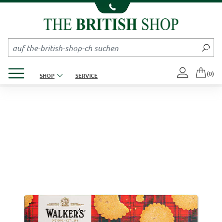
Kompletten Head der Seite überspringen
Produktmenü öffnen
(0)
SHOP
SERVICE