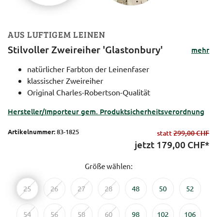
AUS LUFTIGEM LEINEN
Stilvoller Zweireiher 'Glastonbury'
mehr
natürlicher Farbton der Leinenfaser
klassischer Zweireiher
Original Charles-Robertson-Qualität
Hersteller/Importeur gem. Produktsicherheitsverordnung
Artikelnummer:
83-1825
statt
299,00 CHF
jetzt
179,00
CHF*
Größe wählen:
25
26
27
28
48
50
52
54
56
58
60
98
102
106