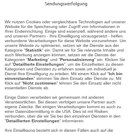
Sendungsverfolgung
Lieferung 6-8 Werktage nach Eingang der Bestellung.
Wir nutzen Cookies oder vergleichbare Technologien auf unserer
Website für die Speicherung oder Zugriff von Informationen in
Ihrer Endeinrichtung. Einige sind essenziell, während andere uns
Unser Geschäft in Meckenheim
und unseren Partnern - Ihre Einwilligung vorausgesetzt - helfen,
verbundene Verarbeitungen für diese Website vorzunehmen. Um
unsere Website zu optimieren, setzen wir die Dienste aus der
Auf dem Steinbüchel 6
Kategorie "
Statistik
" ein. Damit wir für Sie relevante Inhalte und
auch Werbung anzeigen können, setzen wir die Dienste der
53340 Meckenheim
Kategorien "
Marketing
" und "
Personalisierung
" ein. Klicken Sie
auf "
Detaillierte Einstellungen
", um die Einzelheiten zu diesen
Montag bis Samstag 9:00 Uhr bis 18:00 Uhr
Kategorien und Diensten zu erfahren sowie um individuell je
Dienst Ihre Einwilligung zu erteilen. Mit einem Klick auf "
Ich bin
einverstanden
" stimmen Sie dem Einsatz aller Dienste zu. Mit
weitere Information
Klick auf "
Nicht zustimmen
" lehnen Sie den Einsatz aller nicht
essentiellen Dienste ab.
Hier finden Sie uns im Netz
Einige Daten verarbeiten wir gemeinsam mit anderen
Verantwortlichen. Bei diesen verfolgen unsere Partner auch
eigene Zwecke. Bei einigen Verarbeitungen kommt es auch zu
einer Datenübermittlung in die USA. Dies ist mit Risiken
verbunden, über die wir Sie bei den einzelnen Diensten in den
Cookie-Einstellungen in Ihrem Browser
"
Detaillierten Einstellungen
" informieren.
Ihre Einwilligung bezieht sich in diesen Fällen auch auf die