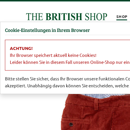
Kompletten Head der Seite überspringen
SHOP
Cookie-Einstellungen in Ihrem Browser
Damen
Herren
Barbour
Parfümerie
Lifestyl
ACHTUNG!
Sale
Herren
Sakkos, Jacken, Hose
Ihr Browser speichert aktuell keine Cookies!
Leider können Sie in diesem Fall unseren Online-Shop nur ei
Bitte stellen Sie sicher, dass Ihr Browser unsere funktionalen 
akzeptiert. Unabhängig davon können Sie entscheiden, welche 