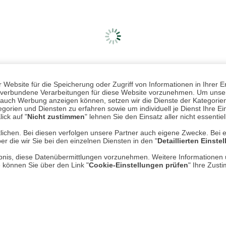
Website für die Speicherung oder Zugriff von Informationen in Ihrer E
n, verbundene Verarbeitungen für diese Website vorzunehmen. Um unser
nd auch Werbung anzeigen können, setzen wir die Dienste der Kategorien
gorien und Diensten zu erfahren sowie um individuell je Dienst Ihre Einw
ick auf "
Nicht zustimmen
" lehnen Sie den Einsatz aller nicht essentie
lichen. Bei diesen verfolgen unsere Partner auch eigene Zwecke. Bei 
er die wir Sie bei den einzelnen Diensten in den "
Detaillierten Einste
rlaubnis, diese Datenübermittlungen vorzunehmen. Weitere Informatione
e können Sie über den Link "
Cookie-Einstellungen prüfen
" Ihre Zust
Mehr erfahren
Un
Über uns
AGB