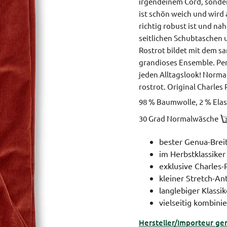
irgendeinem Cord, sonder
ist schön weich und wird
richtig robust ist und nah
seitlichen Schubtaschen 
Rostrot bildet mit dem 
grandioses Ensemble. Perf
jeden Alltagslook!
Normal
rostrot.
Original Charles
98 % Baumwolle, 2 % Elas
30 Grad Normalwäsche
bester Genua-Brei
im Herbstklassiker
exklusive Charles-
kleiner Stretch-An
langlebiger Klassik
vielseitig kombini
Hersteller/Importeur ge