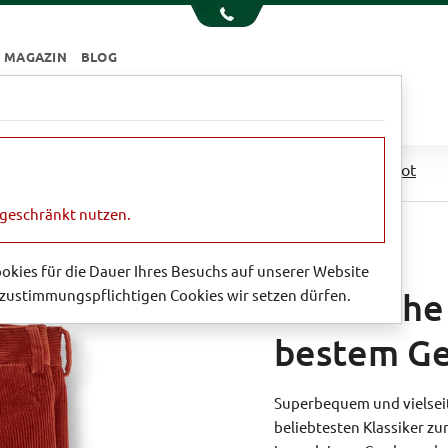
MAGAZIN
BLOG
e
Essen & Trinken
Garten
Sale
n
Klassische Herbsthose aus bestem Genua-Cord in Rot
ngeschränkt nutzen.
Cookies für die Dauer Ihres Besuchs auf unserer Website
zustimmungspflichtigen Cookies wir setzen dürfen.
Klassisch
bestem Ge
Superbequem und vielseit
beliebtesten Klassiker zur