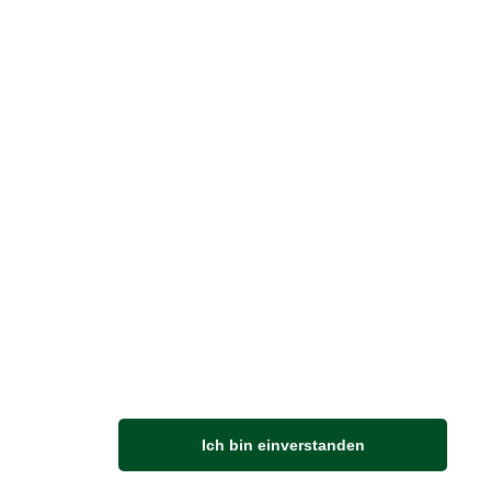
reise inkl. ges. MwSt. / zzgl.
Versandkosten
er finden Sie uns im Netz
M
Ich bin einverstanden