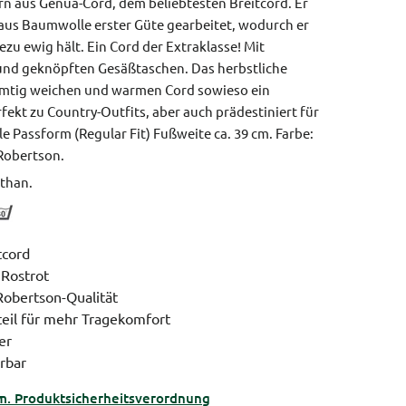
n aus Genua-Cord, dem beliebtesten Breitcord. Er
 aus Baumwolle erster Güte gearbeitet, wodurch er
ezu ewig hält. Ein Cord der Extraklasse! Mit
und geknöpften Gesäßtaschen. Das herbstliche
samtig weichen und warmen Cord sowieso ein
ekt zu Country-Outfits, aber auch prädestiniert für
e Passform (Regular Fit)
Fußweite ca. 39 cm.
Farbe:
 Robertson.
than.
tcord
 Rostrot
Robertson-Qualität
teil für mehr Tragekomfort
er
erbar
m. Produktsicherheitsverordnung