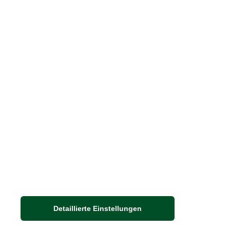
Größenberater
Blog "Die feine englische Art"
Print-Magazin
Blätterkatalog
Barbour Spezialseite
Häufige Fragen
Nachhaltigkeit bei THE BRITISH SHOP
Detaillierte Einstellungen