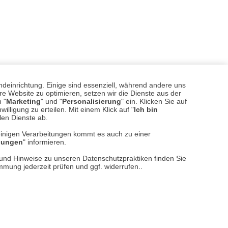
ndeinrichtung. Einige sind essenziell, während andere uns
e Website zu optimieren, setzen wir die Dienste aus der
 "
Marketing
" und "
Personalisierung
" ein. Klicken Sie auf
illigung zu erteilen. Mit einem Klick auf "
Ich bin
llen Dienste ab.
einigen Verarbeitungen kommt es auch zu einer
llungen
" informieren.
n und Hinweise zu unseren Datenschutzpraktiken finden Sie
immung jederzeit prüfen und ggf. widerrufen..
sere
Versand- und Zahlungsarten