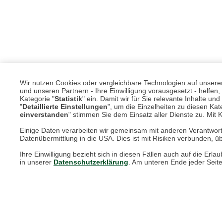
Wir nutzen Cookies oder vergleichbare Technologien auf unserer 
und unseren Partnern - Ihre Einwilligung vorausgesetzt - helfe
Kategorie "
Statistik
" ein. Damit wir für Sie relevante Inhalte u
"
Detaillierte Einstellungen
", um die Einzelheiten zu diesen Kate
einverstanden
" stimmen Sie dem Einsatz aller Dienste zu. Mit Kl
Einige Daten verarbeiten wir gemeinsam mit anderen Verantwort
Datenübermittlung in die USA. Dies ist mit Risiken verbunden, üb
Ihre Einwilligung bezieht sich in diesen Fällen auch auf die E
in unserer
Datenschutzerklärung
. Am unteren Ende jeder Seit
Unsere Services für Sie
Online Magazin
Newsletter-Archiv