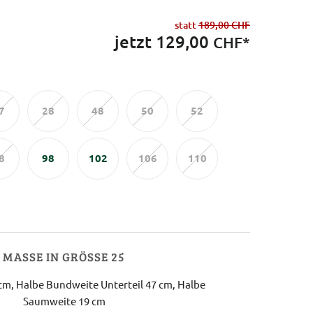
statt
189,00 CHF
jetzt
129,00
CHF*
7
28
48
50
52
8
98
102
106
110
MASSE IN GRÖSSE 25
 cm, Halbe Bundweite Unterteil 47 cm, Halbe
Saumweite 19 cm