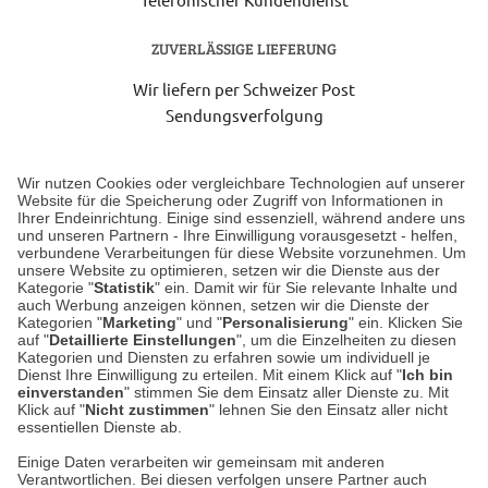
ZUVERLÄSSIGE LIEFERUNG
Wir liefern per Schweizer Post
Sendungsverfolgung
Lieferung 6-8 Werktage nach Eingang der Bestellung.
Wir nutzen Cookies oder vergleichbare Technologien auf unserer
Website für die Speicherung oder Zugriff von Informationen in
Ihrer Endeinrichtung. Einige sind essenziell, während andere uns
Unser Geschäft in Meckenheim
und unseren Partnern - Ihre Einwilligung vorausgesetzt - helfen,
verbundene Verarbeitungen für diese Website vorzunehmen. Um
unsere Website zu optimieren, setzen wir die Dienste aus der
Auf dem Steinbüchel 6
Kategorie "
Statistik
" ein. Damit wir für Sie relevante Inhalte und
auch Werbung anzeigen können, setzen wir die Dienste der
53340 Meckenheim
Kategorien "
Marketing
" und "
Personalisierung
" ein. Klicken Sie
auf "
Detaillierte Einstellungen
", um die Einzelheiten zu diesen
Montag bis Samstag 9:00 Uhr bis 18:00 Uhr
Kategorien und Diensten zu erfahren sowie um individuell je
Dienst Ihre Einwilligung zu erteilen. Mit einem Klick auf "
Ich bin
einverstanden
" stimmen Sie dem Einsatz aller Dienste zu. Mit
weitere Information
Klick auf "
Nicht zustimmen
" lehnen Sie den Einsatz aller nicht
essentiellen Dienste ab.
Hier finden Sie uns im Netz
Einige Daten verarbeiten wir gemeinsam mit anderen
Verantwortlichen. Bei diesen verfolgen unsere Partner auch