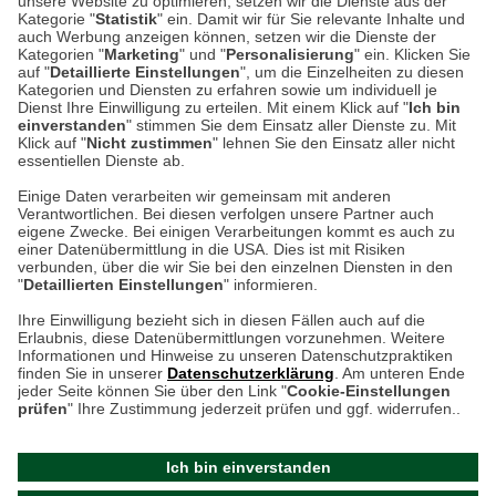
unsere Website zu optimieren, setzen wir die Dienste aus der
Auf dem Steinbüchel 6
Kategorie "
Statistik
" ein. Damit wir für Sie relevante Inhalte und
auch Werbung anzeigen können, setzen wir die Dienste der
53340 Meckenheim
Kategorien "
Marketing
" und "
Personalisierung
" ein. Klicken Sie
auf "
Detaillierte Einstellungen
", um die Einzelheiten zu diesen
Montag bis Samstag 9:00 Uhr bis 18:00 Uhr
Kategorien und Diensten zu erfahren sowie um individuell je
Dienst Ihre Einwilligung zu erteilen. Mit einem Klick auf "
Ich bin
einverstanden
" stimmen Sie dem Einsatz aller Dienste zu. Mit
weitere Information
Klick auf "
Nicht zustimmen
" lehnen Sie den Einsatz aller nicht
essentiellen Dienste ab.
Hier finden Sie uns im Netz
Einige Daten verarbeiten wir gemeinsam mit anderen
Verantwortlichen. Bei diesen verfolgen unsere Partner auch
eigene Zwecke. Bei einigen Verarbeitungen kommt es auch zu
einer Datenübermittlung in die USA. Dies ist mit Risiken
verbunden, über die wir Sie bei den einzelnen Diensten in den
Cookie-Einstellungen in Ihrem Browser
"
Detaillierten Einstellungen
" informieren.
Ihre Einwilligung bezieht sich in diesen Fällen auch auf die
AGB
Rücksendung von Waren
Datenschutz
Impressum
Erlaubnis, diese Datenübermittlungen vorzunehmen. Weitere
ACHTUNG!
Informationen und Hinweise zu unseren Datenschutzpraktiken
Kontakt
Zur Echtheit von Bewertungen
finden Sie in unserer
Datenschutzerklärung
. Am unteren Ende
Ihr Browser speichert aktuell keine Cookies!
Barrierefreiheit unserer Website
jeder Seite können Sie über den Link "
Cookie-Einstellungen
Leider können Sie in diesem Fall unseren Online-Shop
prüfen
" Ihre Zustimmung jederzeit prüfen und ggf. widerrufen..
Letzte Aktualisierung des Shops
nur eingeschränkt nutzen.
am 06.08.2026 um 00:16
Ich bin einverstanden
Bitte stellen Sie sicher, dass Ihr Browser unsere funktionalen