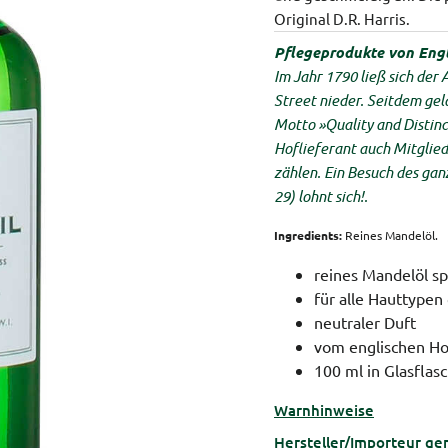
Original D.R. Harris.
Pflegeprodukte von Eng
Im Jahr 1790 ließ sich der
Street nieder. Seitdem ge
Motto »Quality and Distin
Hoflieferant auch Mitglie
zählen. Ein Besuch des ganz
29) lohnt sich!.
Ingredients:
Reines Mandelöl.
reines Mandelöl s
für alle Hauttypen
neutraler Duft
vom englischen Ho
100 ml in Glasflas
Warnhinweise
Hersteller/Importeur ge