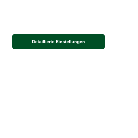
Detaillierte Einstellungen
Adresse
Auf dem Steinbüchel 6
D-53340 Meckenheim
DIE FEINE ENGLISCHE ART
30 Jahre britische Lebensart
Exklusives Sortiment