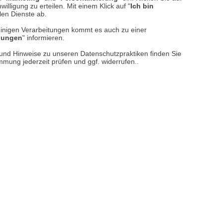
sere
Versand- und Zahlungsarten
illigung zu erteilen. Mit einem Klick auf "
Ich bin
llen Dienste ab.
einigen Verarbeitungen kommt es auch zu einer
llungen
" informieren.
n und Hinweise zu unseren Datenschutzpraktiken finden Sie
immung jederzeit prüfen und ggf. widerrufen..
reise inkl. ges. MwSt. / zzgl.
Versandkosten
er finden Sie uns im Netz