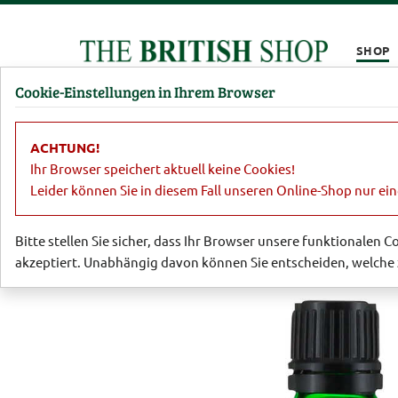
Kompletten Head der Seite überspringen
SHOP
Cookie-Einstellungen in Ihrem Browser
Damen
Herren
Barbour
Parfümerie
Lifestyl
ACHTUNG!
Parfümerie
Düfte & Pflege für Dame
Ihr Browser speichert aktuell keine Cookies!
Leider können Sie in diesem Fall unseren Online-Shop nur ei
Bitte stellen Sie sicher, dass Ihr Browser unsere funktionalen 
akzeptiert. Unabhängig davon können Sie entscheiden, welche 