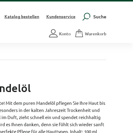
Suche
Katalog
bestellen
Kundenservice
Konto
Warenkorb
ndelöl
te! Mit dem puren Mandelöl pflegen Sie Ihre Haut bis
esonders in der kalten Jahreszeit Trockenheit und
l im Duft, zieht schnell ein und spendet reichhaltig
ird es Ihnen danken, denn sie fühlt sich wieder sanft
erfekte Pflege für alle Hauttypen. Inhalt: 100 ml