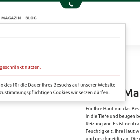
MAGAZIN
BLOG
e
Essen & Trinken
Garten
Sale
n
Reines Mandelöl
ngeschränkt nutzen.
'ALMOND OIL'
Cookies für die Dauer Ihres Besuchs auf unserer Website
Reines Ma
zustimmungspflichtigen Cookies wir setzen dürfen.
Für Ihre Haut nur das Bes
in die Tiefe und beugen b
Reizung vor. Es ist neutra
Feuchtigkeit. Ihre Haut w
und geschmeidig an. Die p