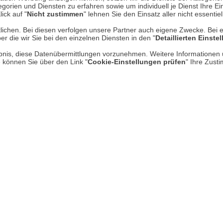
Mehr erfahren
Un
gorien und Diensten zu erfahren sowie um individuell je Dienst Ihre Einw
ick auf "
Nicht zustimmen
" lehnen Sie den Einsatz aller nicht essentie
lichen. Bei diesen verfolgen unsere Partner auch eigene Zwecke. Bei 
Über uns
er die wir Sie bei den einzelnen Diensten in den "
Detaillierten Einste
AGB
rlaubnis, diese Datenübermittlungen vorzunehmen. Weitere Informatione
e können Sie über den Link "
Cookie-Einstellungen prüfen
" Ihre Zust
Datenschutz
* P
Impressum
Hi
Kontakt
Rücksendung von Waren
Zur Echtheit von Bewertungen
Barrierefreiheit unserer Website