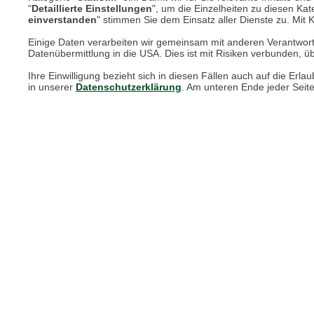
Unsere Services für Sie
"
Detaillierte Einstellungen
", um die Einzelheiten zu diesen Kate
einverstanden
" stimmen Sie dem Einsatz aller Dienste zu. Mit Kl
Einige Daten verarbeiten wir gemeinsam mit anderen Verantwort
Online Magazin
Datenübermittlung in die USA. Dies ist mit Risiken verbunden, üb
Newsletter-Archiv
Ihre Einwilligung bezieht sich in diesen Fällen auch auf die E
in unserer
Datenschutzerklärung
. Am unteren Ende jeder Seit
Größenberater
Blog "Die feine englische Art"
Print-Magazin
Blätterkatalog
Barbour Spezialseite
Häufige Fragen
Nachhaltigkeit bei THE BRITISH SHOP