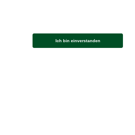
M
Ich bin einverstanden
Anfahrt
Von der Autobahn 565 die Abfahrt Merl nehmen.
Richtung Meckenheim abbiegen.
An der nächsten Kreuzung rechts abbiegen.
ZUVERLÄSSIGE LIEFERUNG
Wir liefern per Schweizer Post
Sendungsverfolgung