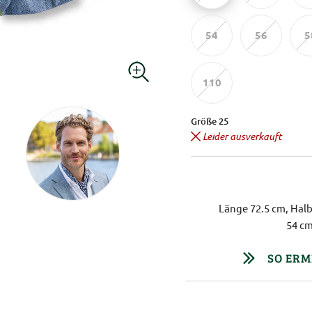
54
56
5
110
Größe 25
Leider ausverkauft
Länge 72.5 cm, Halb
54 cm
SO ERM