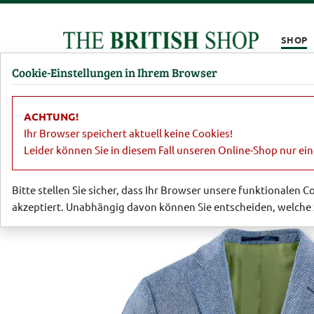
Kompletten Head der Seite überspringen
SHOP
Cookie-Einstellungen in Ihrem Browser
Damen
Herren
Barbour
Parfümerie
Lifestyl
ACHTUNG!
Sale
Herren
Sakkos, Jacken, Hose
Ihr Browser speichert aktuell keine Cookies!
Leider können Sie in diesem Fall unseren Online-Shop nur ei
Bitte stellen Sie sicher, dass Ihr Browser unsere funktionalen 
akzeptiert. Unabhängig davon können Sie entscheiden, welche 