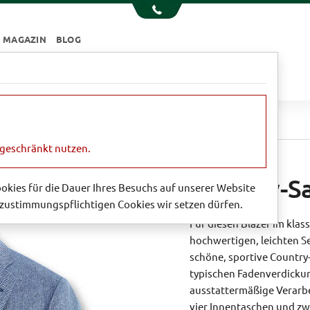
MAGAZIN
BLOG
e
Essen & Trinken
Garten
Sale
n
Kinbury-Sakko aus Seidentweed
ngeschränkt nutzen.
Kinbury-S
Cookies für die Dauer Ihres Besuchs auf unserer Website
zustimmungspflichtigen Cookies wir setzen dürfen.
Für diesen Blazer im kla
hochwertigen, leichten 
schöne, sportive Country
typischen Fadenverdicku
ausstattermäßige Verarbe
vier Innentaschen und zw