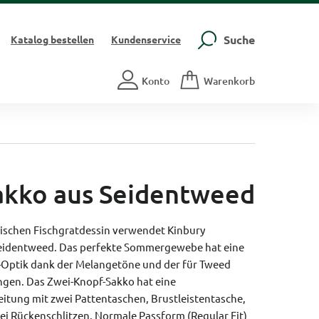
Suche
Katalog
bestellen
Kundenservice
Konto
Warenkorb
akko aus Seidentweed
ssischen Fischgratdessin verwendet Kinbury
Seidentweed. Das perfekte Sommergewebe hat eine
-Optik dank der Melangetöne und der für Tweed
ngen. Das Zwei-Knopf-Sakko hat eine
itung mit zwei Pattentaschen, Brustleistentasche,
ei Rückenschlitzen.
Normale Passform (Regular Fit)