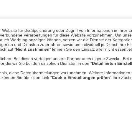
Website für die Speicherung oder Zugriff von Informationen in Ihrer E
n, verbundene Verarbeitungen für diese Website vorzunehmen. Um unser
nd auch Werbung anzeigen können, setzen wir die Dienste der Kategorien
gorien und Diensten zu erfahren sowie um individuell je Dienst Ihre Einw
ick auf "
Nicht zustimmen
" lehnen Sie den Einsatz aller nicht essentie
lichen. Bei diesen verfolgen unsere Partner auch eigene Zwecke. Bei 
er die wir Sie bei den einzelnen Diensten in den "
Detaillierten Einste
Mehr erfahren
Un
rlaubnis, diese Datenübermittlungen vorzunehmen. Weitere Informatione
e können Sie über den Link "
Cookie-Einstellungen prüfen
" Ihre Zust
Über uns
AGB
Datenschutz
* P
Impressum
Hi
Kontakt