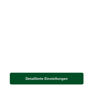
Blätterkatalog
Barbour Spezialseite
Häufige Fragen
Nachhaltigkeit bei THE BRITISH SHOP
Detaillierte Einstellungen
Adresse
Auf dem Steinbüchel 6