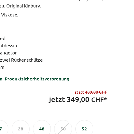
au.
Original Kinbury.
% Viskose.
eed
ratdessin
langeton
 zwei Rückenschlitze
orm
m. Produktsicherheitsverordnung
statt
489,00 CHF
jetzt
349,00
CHF*
7
28
48
50
52