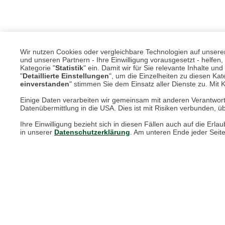
Wir nutzen Cookies oder vergleichbare Technologien auf unserer 
und unseren Partnern - Ihre Einwilligung vorausgesetzt - helfe
Kategorie "
Statistik
" ein. Damit wir für Sie relevante Inhalte u
"
Detaillierte Einstellungen
", um die Einzelheiten zu diesen Kate
einverstanden
" stimmen Sie dem Einsatz aller Dienste zu. Mit Kl
Einige Daten verarbeiten wir gemeinsam mit anderen Verantwort
Datenübermittlung in die USA. Dies ist mit Risiken verbunden, üb
Unsere Services für Sie
Ihre Einwilligung bezieht sich in diesen Fällen auch auf die E
in unserer
Datenschutzerklärung
. Am unteren Ende jeder Seit
Online Magazin
Newsletter-Archiv
Größenberater
Blog "Die feine englische Art"
Print-Magazin