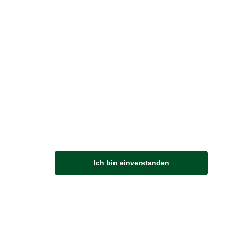
M
Ich bin einverstanden
Anfahrt
Von der Autobahn 565 die Abfahrt Merl nehmen.