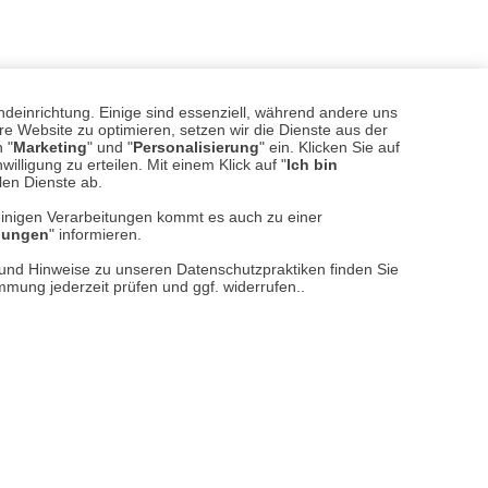
ndeinrichtung. Einige sind essenziell, während andere uns
e Website zu optimieren, setzen wir die Dienste aus der
 "
Marketing
" und "
Personalisierung
" ein. Klicken Sie auf
illigung zu erteilen. Mit einem Klick auf "
Ich bin
llen Dienste ab.
einigen Verarbeitungen kommt es auch zu einer
llungen
" informieren.
sere
Versand- und Zahlungsarten
n und Hinweise zu unseren Datenschutzpraktiken finden Sie
immung jederzeit prüfen und ggf. widerrufen..
reise inkl. ges. MwSt. / zzgl.
Versandkosten
er finden Sie uns im Netz