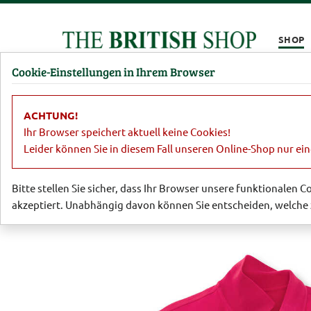
Kompletten Head der Seite überspringen
SHOP
Cookie-Einstellungen in Ihrem Browser
Damen
Herren
Barbour
Parfümerie
Lifestyl
ACHTUNG!
Herren
Polohemden & Shirts
Polo
Ihr Browser speichert aktuell keine Cookies!
Leider können Sie in diesem Fall unseren Online-Shop nur ei
Bitte stellen Sie sicher, dass Ihr Browser unsere funktionalen 
akzeptiert. Unabhängig davon können Sie entscheiden, welche 