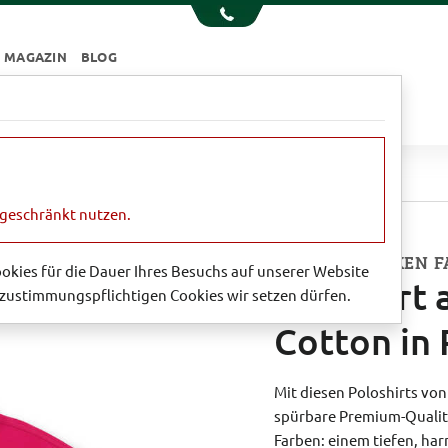
MAGAZIN
BLOG
e
Essen & Trinken
Garten
Sale
shirt aus bester Pima Cotton in Pink
ngeschränkt nutzen.
IN ZWEI STARKEN 
Cookies für die Dauer Ihres Besuchs auf unserer Website
Poloshirt 
zustimmungspflichtigen Cookies wir setzen dürfen.
Cotton in 
Mit diesen Poloshirts von
spürbare Premium-Qualitä
Farben: einem tiefen, ha