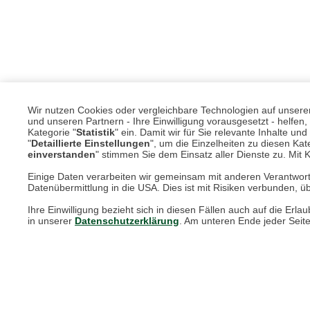
Wir nutzen Cookies oder vergleichbare Technologien auf unserer 
und unseren Partnern - Ihre Einwilligung vorausgesetzt - helfe
Kategorie "
Statistik
" ein. Damit wir für Sie relevante Inhalte u
"
Detaillierte Einstellungen
", um die Einzelheiten zu diesen Kate
einverstanden
" stimmen Sie dem Einsatz aller Dienste zu. Mit Kl
Einige Daten verarbeiten wir gemeinsam mit anderen Verantwort
Datenübermittlung in die USA. Dies ist mit Risiken verbunden, üb
Ihre Einwilligung bezieht sich in diesen Fällen auch auf die E
in unserer
Datenschutzerklärung
. Am unteren Ende jeder Seit
Unsere Services für Sie
Online Magazin
Newsletter-Archiv