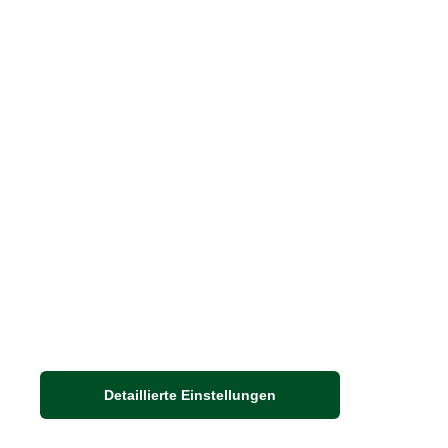
Größenberater
Blog "Die feine englische Art"
Print-Magazin
Blätterkatalog
Barbour Spezialseite
Häufige Fragen
Nachhaltigkeit bei THE BRITISH SHOP
Detaillierte Einstellungen