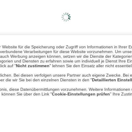
Website für die Speicherung oder Zugriff von Informationen in Ihrer E
n, verbundene Verarbeitungen für diese Website vorzunehmen. Um unser
nd auch Werbung anzeigen können, setzen wir die Dienste der Kategorien
gorien und Diensten zu erfahren sowie um individuell je Dienst Ihre Einw
ick auf "
Nicht zustimmen
" lehnen Sie den Einsatz aller nicht essentie
lichen. Bei diesen verfolgen unsere Partner auch eigene Zwecke. Bei 
er die wir Sie bei den einzelnen Diensten in den "
Detaillierten Einste
rlaubnis, diese Datenübermittlungen vorzunehmen. Weitere Informatione
e können Sie über den Link "
Cookie-Einstellungen prüfen
" Ihre Zust
Mehr erfahren
Un
Über uns
AGB