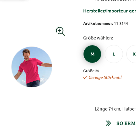
Hersteller/Importeur ge
Artikelnummer:
11-3144
Größe wählen:
M
L
X
Größe M
Geringe Stückzahl
Länge 71 cm, Halbe 
SO ERM