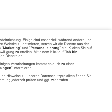
ndeinrichtung. Einige sind essenziell, während andere uns
e Website zu optimieren, setzen wir die Dienste aus der
 "
Marketing
" und "
Personalisierung
" ein. Klicken Sie auf
illigung zu erteilen. Mit einem Klick auf "
Ich bin
llen Dienste ab.
einigen Verarbeitungen kommt es auch zu einer
llungen
" informieren.
n und Hinweise zu unseren Datenschutzpraktiken finden Sie
immung jederzeit prüfen und ggf. widerrufen..
sere
Versand- und Zahlungsarten