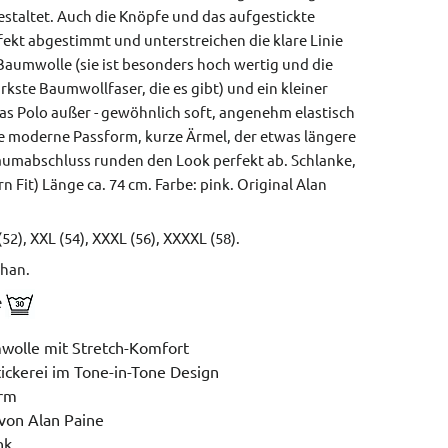
 gestaltet. Auch die Knöpfe und das aufgestickte
fekt abgestimmt und unterstreichen die klare Linie
Baumwolle (sie ist besonders hoch wertig und die
rkste Baumwollfaser, die es gibt) und ein kleiner
as Polo außer - gewöhnlich soft, angenehm elastisch
e moderne Passform, kurze Ärmel, der etwas längere
aumabschluss runden den Look perfekt ab.
Schlanke,
n Fit)
Länge ca. 74 cm.
Farbe: pink.
Original Alan
(52), XXL (54), XXXL (56), XXXXL (58).
han.
e
wolle mit Stretch-Komfort
ckerei im Tone-in-Tone Design
orm
von Alan Paine
nk