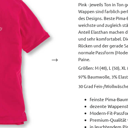
Pink - jeweils Ton in Ton
Wappen sind farblich per
des Designs. Beste Pima-
weichste und zugleich stä
Anteil Elasthan machen d
und sehr komfortabel. Di
Rücken und der gerade S
normale Passform (Moder
Paine.
Größen: M (48), L (50), XL 
97% Baumwolle, 3% Elast
30 Grad Fein-/Wollwäsch
feinste Pima-Baum
dezente Wappensti
Modern-Fit-Passf
Premium-Qualität 
in leuchtendem Pi