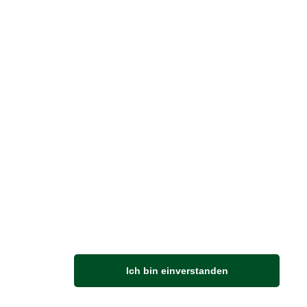
reise inkl. ges. MwSt. / zzgl.
Versandkosten
er finden Sie uns im Netz
M
Ich bin einverstanden