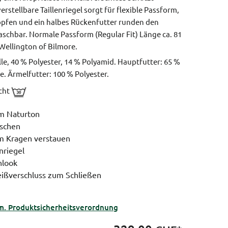
erstellbare Taillenriegel sorgt für flexible Passform,
öpfen und ein halbes Rückenfutter runden den
aschbar.
Normale Passform (Regular Fit)
Länge ca. 81
 Wellington of Bilmore.
e, 40 % Polyester, 14 % Polyamid. Hauptfutter: 65 %
. Ärmelfutter: 100 % Polyester.
icht
im Naturton
aschen
im Kragen verstauen
enriegel
nlook
eißverschluss zum Schließen
m. Produktsicherheitsverordnung