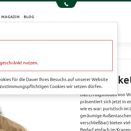
MAGAZIN
BLOG
e
Essen & Trinken
Garten
Sale
et von Wellington
ngeschränkt nutzen.
Fieldjacke
Cookies für die Dauer Ihres Besuchs auf unserer Website
zustimmungspflichtigen Cookies wir setzen dürfen.
Das Erfolgsmodell von We
präsentiert sich jetzt in
wie es war: puristisch im
geräumige Außentaschen u
verschließbar) bieten viel
Bedarf einfach im Kragen,