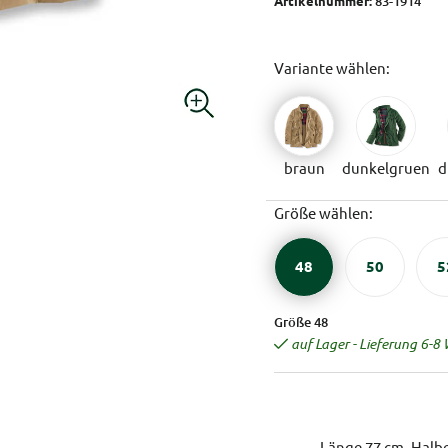
Artikelnummer:
83-1914
Variante wählen:
braun
dunkelgruen
d
Größe wählen:
48
50
5
Größe 48
auf Lager - Lieferung 6-8
Länge 77 cm, Halbe