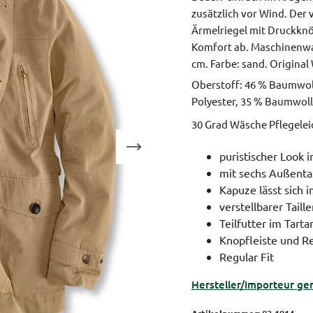
zusätzlich vor Wind. Der v
Ärmelriegel mit Druckkn
Komfort ab. Maschinenw
cm.
Farbe: sand.
Original
Oberstoff: 46 % Baumwoll
Polyester, 35 % Baumwolle
30 Grad Wäsche Pflegele
puristischer Look 
mit sechs Außent
Kapuze lässt sich 
verstellbarer Taill
Teilfutter im Tarta
Knopfleiste und R
Regular Fit
Hersteller/Importeur ge