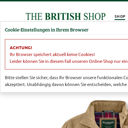
Kompletten Head der Seite überspringen
SHOP
Cookie-Einstellungen in Ihrem Browser
Damen
Herren
Barbour
Parfümerie
Lifestyl
ACHTUNG!
Herren
Jacken & Mäntel
Fieldjack
Ihr Browser speichert aktuell keine Cookies!
Leider können Sie in diesem Fall unseren Online-Shop nur ei
Bitte stellen Sie sicher, dass Ihr Browser unsere funktionalen 
akzeptiert. Unabhängig davon können Sie entscheiden, welche 