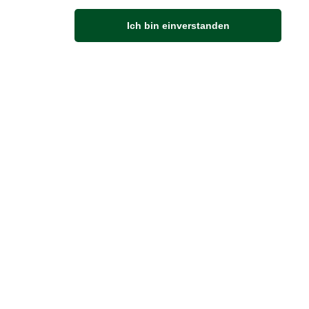
M
Ich bin einverstanden
Anfahrt
Von der Autobahn 565 die Abfahrt Merl nehmen.
Richtung Meckenheim abbiegen.
An der nächsten Kreuzung rechts abbiegen.
ZUVERLÄSSIGE LIEFERUNG
Wir liefern per Schweizer Post
Sendungsverfolgung