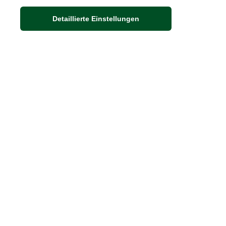
Detaillierte Einstellungen
Adresse
Auf dem Steinbüchel 6
D-53340 Meckenheim
DIE FEINE ENGLISCHE ART
30 Jahre britische Lebensart
Exklusives Sortiment