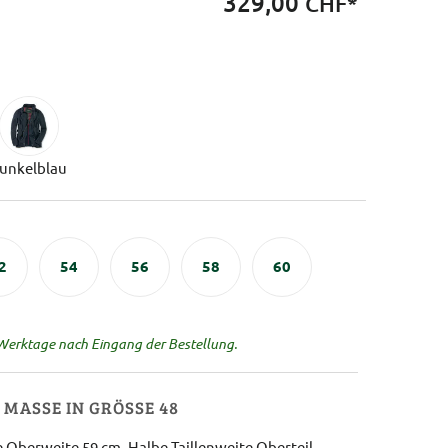
329,00
CHF*
unkelblau
2
54
56
58
60
 Werktage nach Eingang der Bestellung.
MASSE IN GRÖSSE 48
 Oberweite 59 cm, Halbe Taillenweite Oberteil