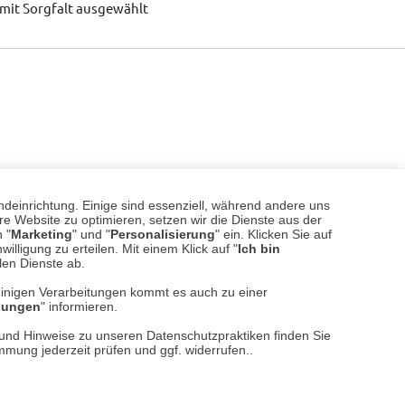
mit Sorgfalt ausgewählt
ndeinrichtung. Einige sind essenziell, während andere uns
e Website zu optimieren, setzen wir die Dienste aus der
 "
Marketing
" und "
Personalisierung
" ein. Klicken Sie auf
illigung zu erteilen. Mit einem Klick auf "
Ich bin
llen Dienste ab.
einigen Verarbeitungen kommt es auch zu einer
llungen
" informieren.
n und Hinweise zu unseren Datenschutzpraktiken finden Sie
immung jederzeit prüfen und ggf. widerrufen..