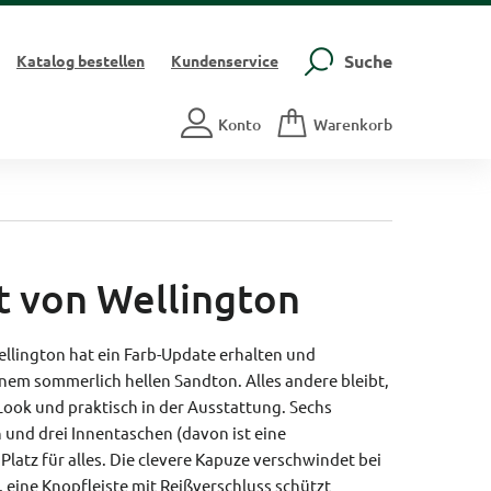
Suche
Katalog
bestellen
Kundenservice
Konto
Warenkorb
t von Wellington
llington hat ein Farb-Update erhalten und
 einem sommerlich hellen Sandton. Alles andere bleibt,
 Look und praktisch in der Ausstattung. Sechs
nd drei Innentaschen (davon ist eine
 Platz für alles. Die clevere Kapuze verschwindet bei
 eine Knopfleiste mit Reißverschluss schützt