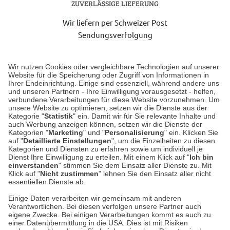
ZUVERLÄSSIGE LIEFERUNG
Wir liefern per Schweizer Post
Sendungsverfolgung
Lieferung 6-8 Werktage nach Eingang der Bestellung.
Wir nutzen Cookies oder vergleichbare Technologien auf unserer
Website für die Speicherung oder Zugriff von Informationen in
Ihrer Endeinrichtung. Einige sind essenziell, während andere uns
Unser Geschäft in Meckenheim
und unseren Partnern - Ihre Einwilligung vorausgesetzt - helfen,
verbundene Verarbeitungen für diese Website vorzunehmen. Um
unsere Website zu optimieren, setzen wir die Dienste aus der
Auf dem Steinbüchel 6
Kategorie "
Statistik
" ein. Damit wir für Sie relevante Inhalte und
auch Werbung anzeigen können, setzen wir die Dienste der
53340 Meckenheim
Kategorien "
Marketing
" und "
Personalisierung
" ein. Klicken Sie
auf "
Detaillierte Einstellungen
", um die Einzelheiten zu diesen
Montag bis Samstag 9:00 Uhr bis 18:00 Uhr
Kategorien und Diensten zu erfahren sowie um individuell je
Dienst Ihre Einwilligung zu erteilen. Mit einem Klick auf "
Ich bin
einverstanden
" stimmen Sie dem Einsatz aller Dienste zu. Mit
weitere Information
Klick auf "
Nicht zustimmen
" lehnen Sie den Einsatz aller nicht
essentiellen Dienste ab.
Hier finden Sie uns im Netz
Einige Daten verarbeiten wir gemeinsam mit anderen
Verantwortlichen. Bei diesen verfolgen unsere Partner auch
eigene Zwecke. Bei einigen Verarbeitungen kommt es auch zu
einer Datenübermittlung in die USA. Dies ist mit Risiken