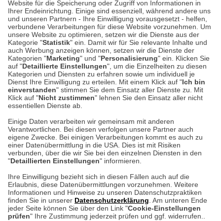
Website für die Speicherung oder Zugriff von Informationen in
Ihrer Endeinrichtung. Einige sind essenziell, während andere uns
Unser Geschäft in Meckenheim
und unseren Partnern - Ihre Einwilligung vorausgesetzt - helfen,
verbundene Verarbeitungen für diese Website vorzunehmen. Um
unsere Website zu optimieren, setzen wir die Dienste aus der
Auf dem Steinbüchel 6
Kategorie "
Statistik
" ein. Damit wir für Sie relevante Inhalte und
auch Werbung anzeigen können, setzen wir die Dienste der
53340 Meckenheim
Kategorien "
Marketing
" und "
Personalisierung
" ein. Klicken Sie
auf "
Detaillierte Einstellungen
", um die Einzelheiten zu diesen
Montag bis Samstag 9:00 Uhr bis 18:00 Uhr
Kategorien und Diensten zu erfahren sowie um individuell je
Dienst Ihre Einwilligung zu erteilen. Mit einem Klick auf "
Ich bin
einverstanden
" stimmen Sie dem Einsatz aller Dienste zu. Mit
weitere Information
Klick auf "
Nicht zustimmen
" lehnen Sie den Einsatz aller nicht
essentiellen Dienste ab.
Hier finden Sie uns im Netz
Einige Daten verarbeiten wir gemeinsam mit anderen
Verantwortlichen. Bei diesen verfolgen unsere Partner auch
eigene Zwecke. Bei einigen Verarbeitungen kommt es auch zu
einer Datenübermittlung in die USA. Dies ist mit Risiken
verbunden, über die wir Sie bei den einzelnen Diensten in den
Cookie-Einstellungen in Ihrem Browser
"
Detaillierten Einstellungen
" informieren.
Ihre Einwilligung bezieht sich in diesen Fällen auch auf die
AGB
Rücksendung von Waren
Datenschutz
Impressum
Erlaubnis, diese Datenübermittlungen vorzunehmen. Weitere
ACHTUNG!
Informationen und Hinweise zu unseren Datenschutzpraktiken
Kontakt
Zur Echtheit von Bewertungen
finden Sie in unserer
Datenschutzerklärung
. Am unteren Ende
Ihr Browser speichert aktuell keine Cookies!
Barrierefreiheit unserer Website
jeder Seite können Sie über den Link "
Cookie-Einstellungen
Leider können Sie in diesem Fall unseren Online-Shop
prüfen
" Ihre Zustimmung jederzeit prüfen und ggf. widerrufen..