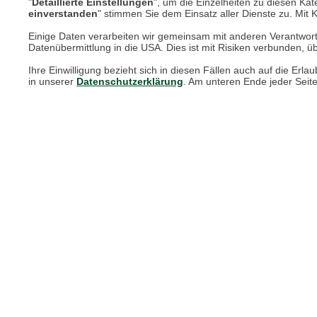
"
Detaillierte Einstellungen
", um die Einzelheiten zu diesen Kate
einverstanden
" stimmen Sie dem Einsatz aller Dienste zu. Mit Kl
Einige Daten verarbeiten wir gemeinsam mit anderen Verantwort
Online Magazin
Datenübermittlung in die USA. Dies ist mit Risiken verbunden, üb
Newsletter-Archiv
Ihre Einwilligung bezieht sich in diesen Fällen auch auf die E
in unserer
Datenschutzerklärung
. Am unteren Ende jeder Seit
Größenberater
Blog "Die feine englische Art"
Print-Magazin
Blätterkatalog
Barbour Spezialseite
Häufige Fragen
Nachhaltigkeit bei THE BRITISH SHOP