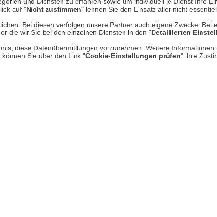
gorien und Diensten zu erfahren sowie um individuell je Dienst Ihre Einw
ick auf "
Nicht zustimmen
" lehnen Sie den Einsatz aller nicht essentie
lichen. Bei diesen verfolgen unsere Partner auch eigene Zwecke. Bei 
Über uns
er die wir Sie bei den einzelnen Diensten in den "
Detaillierten Einste
AGB
rlaubnis, diese Datenübermittlungen vorzunehmen. Weitere Informatione
e können Sie über den Link "
Cookie-Einstellungen prüfen
" Ihre Zust
Datenschutz
* P
Impressum
Hi
Kontakt
Rücksendung von Waren
Zur Echtheit von Bewertungen
Barrierefreiheit unserer Website