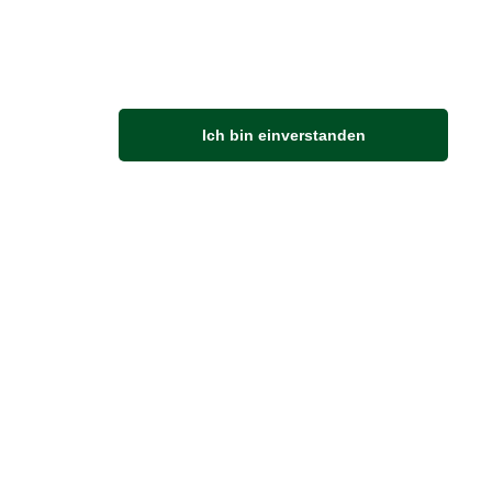
M
Ich bin einverstanden
Anfahrt
Von der Autobahn 565 die Abfahrt Merl nehmen.
Richtung Meckenheim abbiegen.
An der nächsten Kreuzung rechts abbiegen.
ZUVERLÄSSIGE LIEFERUNG
Wir liefern per Schweizer Post
Sendungsverfolgung