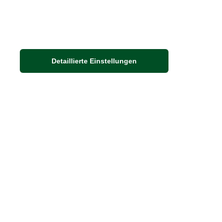
Detaillierte Einstellungen
Adresse
Auf dem Steinbüchel 6
D-53340 Meckenheim
DIE FEINE ENGLISCHE ART
30 Jahre britische Lebensart
Exklusives Sortiment