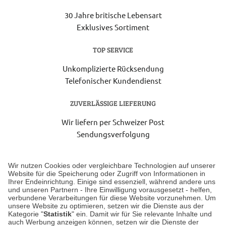
30 Jahre britische Lebensart
Exklusives Sortiment
TOP SERVICE
Unkomplizierte Rücksendung
Telefonischer Kundendienst
ZUVERLÄSSIGE LIEFERUNG
Wir liefern per Schweizer Post
Sendungsverfolgung
Lieferung 6-8 Werktage nach Eingang der Bestellung.
Wir nutzen Cookies oder vergleichbare Technologien auf unserer
Website für die Speicherung oder Zugriff von Informationen in
Ihrer Endeinrichtung. Einige sind essenziell, während andere uns
Unser Geschäft in Meckenheim
und unseren Partnern - Ihre Einwilligung vorausgesetzt - helfen,
verbundene Verarbeitungen für diese Website vorzunehmen. Um
unsere Website zu optimieren, setzen wir die Dienste aus der
Auf dem Steinbüchel 6
Kategorie "
Statistik
" ein. Damit wir für Sie relevante Inhalte und
auch Werbung anzeigen können, setzen wir die Dienste der
53340 Meckenheim