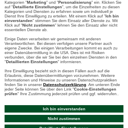
Kategorien "
Marketing
" und "
Personalisierung
" ein. Klicken Sie
auf "
Detaillierte Einstellungen
", um die Einzelheiten zu diesen
Montag bis Samstag 9:00 Uhr bis 18:00 Uhr
Kategorien und Diensten zu erfahren sowie um individuell je
Dienst Ihre Einwilligung zu erteilen. Mit einem Klick auf "
Ich bin
einverstanden
" stimmen Sie dem Einsatz aller Dienste zu. Mit
weitere Information
Klick auf "
Nicht zustimmen
" lehnen Sie den Einsatz aller nicht
essentiellen Dienste ab.
Hier finden Sie uns im Netz
Einige Daten verarbeiten wir gemeinsam mit anderen
Verantwortlichen. Bei diesen verfolgen unsere Partner auch
eigene Zwecke. Bei einigen Verarbeitungen kommt es auch zu
einer Datenübermittlung in die USA. Dies ist mit Risiken
verbunden, über die wir Sie bei den einzelnen Diensten in den
Cookie-Einstellungen in Ihrem Browser
"
Detaillierten Einstellungen
" informieren.
Ihre Einwilligung bezieht sich in diesen Fällen auch auf die
AGB
Rücksendung von Waren
Datenschutz
Impressum
Erlaubnis, diese Datenübermittlungen vorzunehmen. Weitere
ACHTUNG!
Informationen und Hinweise zu unseren Datenschutzpraktiken
Kontakt
Zur Echtheit von Bewertungen
finden Sie in unserer
Datenschutzerklärung
. Am unteren Ende
Ihr Browser speichert aktuell keine Cookies!
Barrierefreiheit unserer Website
jeder Seite können Sie über den Link "
Cookie-Einstellungen
Leider können Sie in diesem Fall unseren Online-Shop
prüfen
" Ihre Zustimmung jederzeit prüfen und ggf. widerrufen..
Letzte Aktualisierung des Shops
nur eingeschränkt nutzen.
am 10.08.2026 um 10:17
Ich bin einverstanden
Bitte stellen Sie sicher, dass Ihr Browser unsere funktionalen
©
2024 THE BRITISH SHOP
Nicht zustimmen
Cookies für die Dauer Ihres Besuchs auf unserer Website
Versandhandel GmbH & Co. KG