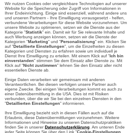
Wir nutzen Cookies oder vergleichbare Technologien auf unserer
Website für die Speicherung oder Zugriff von Informationen in
Ihrer Endeinrichtung. Einige sind essenziell, während andere uns
Unser Geschäft in Meckenheim
und unseren Partnern - Ihre Einwilligung vorausgesetzt - helfen,
verbundene Verarbeitungen für diese Website vorzunehmen. Um
unsere Website zu optimieren, setzen wir die Dienste aus der
Auf dem Steinbüchel 6
Kategorie "
Statistik
" ein. Damit wir für Sie relevante Inhalte und
auch Werbung anzeigen können, setzen wir die Dienste der
53340 Meckenheim
Kategorien "
Marketing
" und "
Personalisierung
" ein. Klicken Sie
auf "
Detaillierte Einstellungen
", um die Einzelheiten zu diesen
Montag bis Samstag 9:00 Uhr bis 18:00 Uhr
Kategorien und Diensten zu erfahren sowie um individuell je
Dienst Ihre Einwilligung zu erteilen. Mit einem Klick auf "
Ich bin
einverstanden
" stimmen Sie dem Einsatz aller Dienste zu. Mit
weitere Information
Klick auf "
Nicht zustimmen
" lehnen Sie den Einsatz aller nicht
essentiellen Dienste ab.
Hier finden Sie uns im Netz
Einige Daten verarbeiten wir gemeinsam mit anderen
Verantwortlichen. Bei diesen verfolgen unsere Partner auch
eigene Zwecke. Bei einigen Verarbeitungen kommt es auch zu
einer Datenübermittlung in die USA. Dies ist mit Risiken
verbunden, über die wir Sie bei den einzelnen Diensten in den
Cookie-Einstellungen in Ihrem Browser
"
Detaillierten Einstellungen
" informieren.
Ihre Einwilligung bezieht sich in diesen Fällen auch auf die
AGB
Rücksendung von Waren
Datenschutz
Impressum
Erlaubnis, diese Datenübermittlungen vorzunehmen. Weitere
ACHTUNG!
Informationen und Hinweise zu unseren Datenschutzpraktiken
Kontakt
Zur Echtheit von Bewertungen
finden Sie in unserer
Datenschutzerklärung
. Am unteren Ende
Ihr Browser speichert aktuell keine Cookies!
Barrierefreiheit unserer Website
jeder Seite können Sie über den Link "
Cookie-Einstellungen