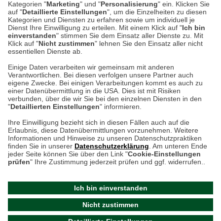
Kategorien "
Marketing
" und "
Personalisierung
" ein. Klicken Sie
auf "
Detaillierte Einstellungen
", um die Einzelheiten zu diesen
Montag bis Samstag 9:00 Uhr bis 18:00 Uhr
Kategorien und Diensten zu erfahren sowie um individuell je
Dienst Ihre Einwilligung zu erteilen. Mit einem Klick auf "
Ich bin
einverstanden
" stimmen Sie dem Einsatz aller Dienste zu. Mit
weitere Information
Klick auf "
Nicht zustimmen
" lehnen Sie den Einsatz aller nicht
essentiellen Dienste ab.
Hier finden Sie uns im Netz
Einige Daten verarbeiten wir gemeinsam mit anderen
Verantwortlichen. Bei diesen verfolgen unsere Partner auch
eigene Zwecke. Bei einigen Verarbeitungen kommt es auch zu
einer Datenübermittlung in die USA. Dies ist mit Risiken
verbunden, über die wir Sie bei den einzelnen Diensten in den
Cookie-Einstellungen in Ihrem Browser
"
Detaillierten Einstellungen
" informieren.
Ihre Einwilligung bezieht sich in diesen Fällen auch auf die
AGB
Rücksendung von Waren
Datenschutz
Impressum
Erlaubnis, diese Datenübermittlungen vorzunehmen. Weitere
ACHTUNG!
Informationen und Hinweise zu unseren Datenschutzpraktiken
Kontakt
Zur Echtheit von Bewertungen
finden Sie in unserer
Datenschutzerklärung
. Am unteren Ende
Ihr Browser speichert aktuell keine Cookies!
Barrierefreiheit unserer Website
jeder Seite können Sie über den Link "
Cookie-Einstellungen
Leider können Sie in diesem Fall unseren Online-Shop
prüfen
" Ihre Zustimmung jederzeit prüfen und ggf. widerrufen..
Letzte Aktualisierung des Shops
nur eingeschränkt nutzen.
am 06.08.2026 um 00:16
Ich bin einverstanden
Bitte stellen Sie sicher, dass Ihr Browser unsere funktionalen
©
2024 THE BRITISH SHOP
Nicht zustimmen
Cookies für die Dauer Ihres Besuchs auf unserer Website
Versandhandel GmbH & Co. KG