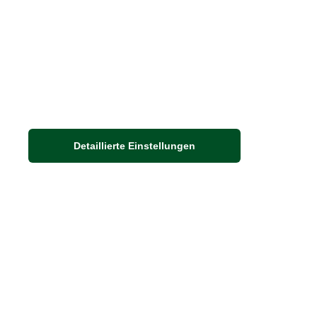
Größenberater
Blog "Die feine englische Art"
Print-Magazin
Blätterkatalog
Barbour Spezialseite
Häufige Fragen
Detaillierte Einstellungen
Nachhaltigkeit bei THE BRITISH SHOP