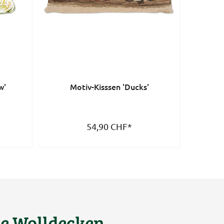
w'
Motiv-Kisssen 'Ducks'
54,90
CHF
*
e Wolldecken