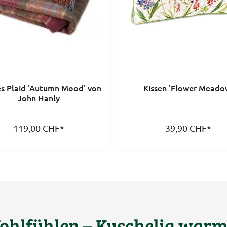
es Plaid 'Autumn Mood' von
Kissen 'Flower Meado
John Hanly
119,00
CHF
*
39,90
CHF
*
ohlfühlen – Kuschelig warm