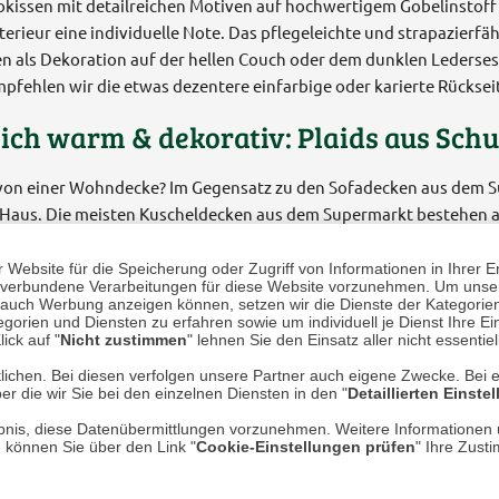
okissen mit detailreichen Motiven auf hochwertigem Gobelinstoff 
terieur eine individuelle Note. Das pflegeleichte und strapazierfäh
en als Dekoration auf der hellen Couch oder dem dunklen Ledersess
pfehlen wir die etwas dezentere einfarbige oder karierte Rücksei
ich warm & dekorativ: Plaids aus Sch
on einer Wohndecke? Im Gegensatz zu den Sofadecken aus dem Su
 Haus. Die meisten Kuscheldecken aus dem Supermarkt bestehen a
eit auf und bieten Milben so die Möglichkeit, ihren Wasserbedar
n der Wollhaare, wo die Milbe nicht herankommt. Hinzu treten die 
Website für die Speicherung oder Zugriff von Informationen in Ihrer E
n, verbundene Verarbeitungen für diese Website vorzunehmen. Um unser
de Wirkung. Ihre nächste Wohndecke sollte deshalb ein Plaid von 
nd auch Werbung anzeigen können, setzen wir die Dienste der Kategorien
gorien und Diensten zu erfahren sowie um individuell je Dienst Ihre Einw
ick auf "
Nicht zustimmen
" lehnen Sie den Einsatz aller nicht essentie
lichen. Bei diesen verfolgen unsere Partner auch eigene Zwecke. Bei 
er die wir Sie bei den einzelnen Diensten in den "
Detaillierten Einste
rlaubnis, diese Datenübermittlungen vorzunehmen. Weitere Informatione
e können Sie über den Link "
Cookie-Einstellungen prüfen
" Ihre Zust