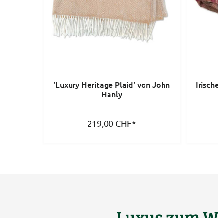
'Luxury Heritage Plaid' von John
Irisch
Hanly
219,00
CHF
*
Luxus zum W