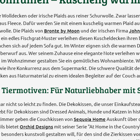
e Wolldecken oder irische Plaids aus reiner Schurwolle. Zwar lasse
us Fleece. Dafür werden Sie mit einem kuschelig warmen Plaid au
olle. Die Plaids von
Bronte by Moon
und der irischen Firma
John
 ein edles Fischgrat-Muster verleihen diesen Kuscheldecken ihren
hen sich auf jedem Sofa gut. Im Winter eignen sich die warmen D
Überwurf aus. Wer seinem Zuhause eine elegante Note verleihen wi
o im Wohnzimmer gestalten Sie ein gemütliches Wohnambiente. W
wie ihre Konkurrenz aus dem Supermarkt. Die schwere Qualität der
ken aus Naturmaterial zu einem idealen Begleiter auf der Couch a
 Tiermotiven: Für Naturliebhaber mit
 nicht so leicht zu finden. Die Dekokissen, die unser Einkaufstea
ebt für Dekokissen sind Dressed Animals, Hunde und Katzen in his
nzimmer geben die Couchkissen von
Sequoia Home
Auskunft über d
ils bietet
Orchid Designs
mit seiner Serie "At Home in the Country
onders kunstvoll gestalten will, für den sind die Zierkissen v