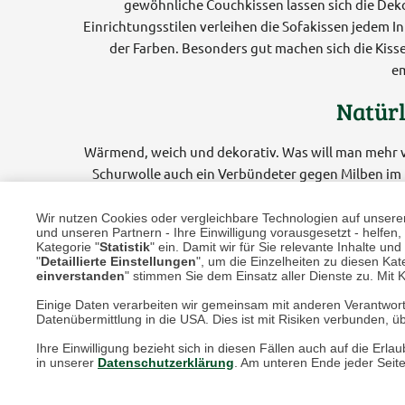
gewöhnliche Couchkissen lassen sich die Dek
Einrichtungsstilen verleihen die Sofakissen jedem In
der Farben. Besonders gut machen sich die Kiss
em
Natürl
Wärmend, weich und dekorativ. Was will man mehr v
Schurwolle auch ein Verbündeter gegen Milben im
nicht nur mehr. Sie nehmen auch weniger Feuchtigk
Feuchtigkeit auf und speichern diese im Innere
Wir nutzen Cookies oder vergleichbare Technologien auf unserer 
und unseren Partnern - Ihre Einwilligung vorausgesetzt - helfe
geruchsneutralisieren
Kategorie "
Statistik
" ein. Damit wir für Sie relevante Inhalte u
"
Detaillierte Einstellungen
", um die Einzelheiten zu diesen Kate
einverstanden
" stimmen Sie dem Einsatz aller Dienste zu. Mit Kl
Einige Daten verarbeiten wir gemeinsam mit anderen Verantwort
Datenübermittlung in die USA. Dies ist mit Risiken verbunden, üb
Ihre Einwilligung bezieht sich in diesen Fällen auch auf die E
in unserer
Datenschutzerklärung
. Am unteren Ende jeder Seit