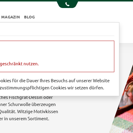
MAGAZIN
BLOG
e
Essen & Trinken
Garten
Sale
ngeschränkt nutzen.
 Motivkissen
Cookies für die Dauer Ihres Besuchs auf unserer Website
zustimmungspflichtigen Cookies wir setzen dürfen.
it Kuscheldecken aus dem
ches Fischgrat-Dessin oder
einer Schurwolle überzeugen
Qualität. Witzige Motivkissen
er in unserem Sortiment.