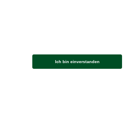
reise inkl. ges. MwSt. / zzgl.
Versandkosten
er finden Sie uns im Netz
Ich bin einverstanden
M