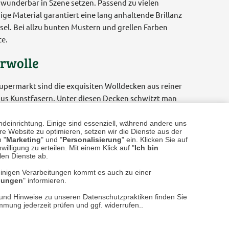
wunderbar in Szene setzen. Passend zu vielen
ige Material garantiert eine lang anhaltende Brillanz
el. Bei allzu bunten Mustern und grellen Farben
te.
urwolle
permarkt sind die exquisiten Wolldecken aus reiner
us Kunstfasern. Unter diesen Decken schwitzt man
f zu decken. Wolldecken aus Schurwolle nehmen mehr
Vorteile echter Wolle: die selbstreinigende und
ndeinrichtung. Einige sind essenziell, während andere uns
e Website zu optimieren, setzen wir die Dienste aus der
THE BRITISH SHOP sein.
 "
Marketing
" und "
Personalisierung
" ein. Klicken Sie auf
illigung zu erteilen. Mit einem Klick auf "
Ich bin
llen Dienste ab.
einigen Verarbeitungen kommt es auch zu einer
llungen
" informieren.
n und Hinweise zu unseren Datenschutzpraktiken finden Sie
immung jederzeit prüfen und ggf. widerrufen..