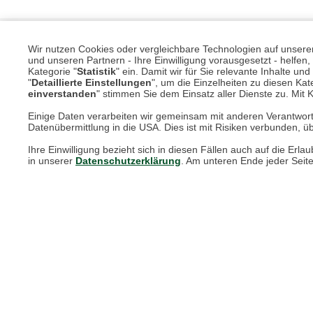
Wir nutzen Cookies oder vergleichbare Technologien auf unserer 
und unseren Partnern - Ihre Einwilligung vorausgesetzt - helfe
Kategorie "
Statistik
" ein. Damit wir für Sie relevante Inhalte u
"
Detaillierte Einstellungen
", um die Einzelheiten zu diesen Kate
einverstanden
" stimmen Sie dem Einsatz aller Dienste zu. Mit Kl
Einige Daten verarbeiten wir gemeinsam mit anderen Verantwort
Datenübermittlung in die USA. Dies ist mit Risiken verbunden, üb
Unsere Services für Sie
Ihre Einwilligung bezieht sich in diesen Fällen auch auf die E
in unserer
Datenschutzerklärung
. Am unteren Ende jeder Seit
Online Magazin
Newsletter-Archiv
Größenberater
Blog "Die feine englische Art"
Print-Magazin
Blätterkatalog