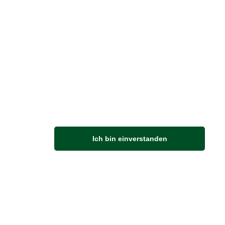
M
Ich bin einverstanden
Anfahrt
Von der Autobahn 565 die Abfahrt Merl nehmen.
Richtung Meckenheim abbiegen.
An der nächsten Kreuzung rechts abbiegen.