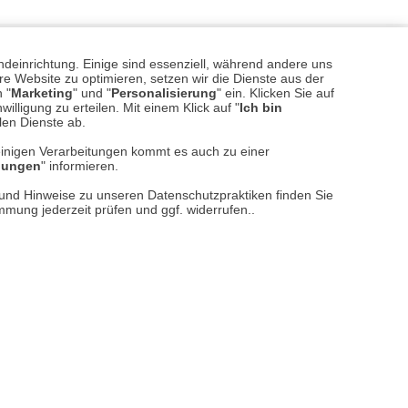
ndeinrichtung. Einige sind essenziell, während andere uns
e Website zu optimieren, setzen wir die Dienste aus der
 "
Marketing
" und "
Personalisierung
" ein. Klicken Sie auf
illigung zu erteilen. Mit einem Klick auf "
Ich bin
llen Dienste ab.
einigen Verarbeitungen kommt es auch zu einer
llungen
" informieren.
sere
Versand- und Zahlungsarten
n und Hinweise zu unseren Datenschutzpraktiken finden Sie
immung jederzeit prüfen und ggf. widerrufen..
reise inkl. ges. MwSt. / zzgl.
Versandkosten
er finden Sie uns im Netz