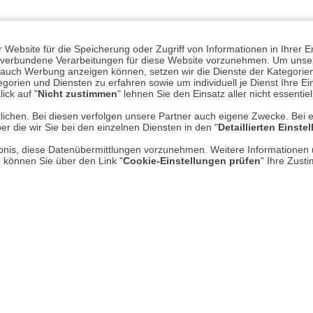
Website für die Speicherung oder Zugriff von Informationen in Ihrer E
n, verbundene Verarbeitungen für diese Website vorzunehmen. Um unser
nd auch Werbung anzeigen können, setzen wir die Dienste der Kategorien
gorien und Diensten zu erfahren sowie um individuell je Dienst Ihre Einw
ick auf "
Nicht zustimmen
" lehnen Sie den Einsatz aller nicht essentie
lichen. Bei diesen verfolgen unsere Partner auch eigene Zwecke. Bei 
er die wir Sie bei den einzelnen Diensten in den "
Detaillierten Einste
Mehr erfahren
Un
rlaubnis, diese Datenübermittlungen vorzunehmen. Weitere Informatione
e können Sie über den Link "
Cookie-Einstellungen prüfen
" Ihre Zust
Über uns
AGB
Datenschutz
* P
Impressum
Hi
Kontakt
Rücksendung von Waren