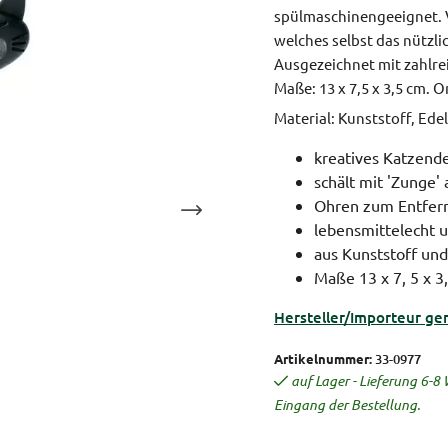
spülmaschinengeeignet. 
welches selbst das nützl
Ausgezeichnet mit zahlre
Maße: 13 x 7,5 x 3,5 cm.
Or
Material: Kunststoff, Edel
kreatives Katzend
schält mit 'Zunge' 
Ohren zum Entfern
lebensmittelecht 
aus Kunststoff und
Maße 13 x 7, 5 x 3
Hersteller/Importeur ge
Artikelnummer:
33-0977
auf Lager - Lieferung 6-
Eingang der Bestellung.