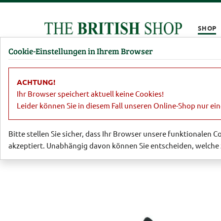
Kompletten Head der Seite überspringen
SHOP
Cookie-Einstellungen in Ihrem Browser
Damen
Herren
Barbour
Parfümerie
Lifestyl
ACHTUNG!
Lifestyle
Küchenaccessoires
Cat P
Ihr Browser speichert aktuell keine Cookies!
Leider können Sie in diesem Fall unseren Online-Shop nur ei
Bitte stellen Sie sicher, dass Ihr Browser unsere funktionalen 
akzeptiert. Unabhängig davon können Sie entscheiden, welche 