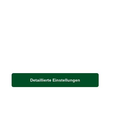
Barbour Spezialseite
Häufige Fragen
Nachhaltigkeit bei THE BRITISH SHOP
Detaillierte Einstellungen
Adresse
Auf dem Steinbüchel 6
D-53340 Meckenheim