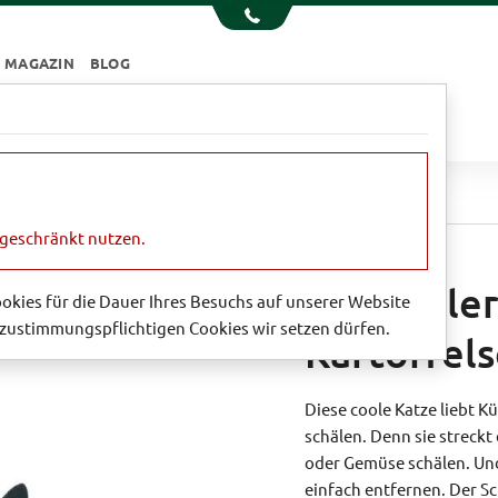
MAGAZIN
BLOG
e
Essen & Trinken
Garten
Sale
eeler - der Gemüse- und Kartoffelschäler
ngeschränkt nutzen.
Cat Peeler
Cookies für die Dauer Ihres Besuchs auf unserer Website
zustimmungspflichtigen Cookies wir setzen dürfen.
Kartoffels
Diese coole Katze liebt K
schälen. Denn sie streckt
oder Gemüse schälen. Und
einfach entfernen. Der Sc