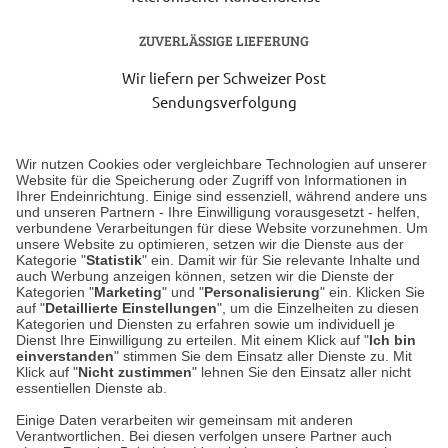
ZUVERLÄSSIGE LIEFERUNG
Wir liefern per Schweizer Post
Sendungsverfolgung
Lieferung 6-8 Werktage nach Eingang der Bestellung.
Wir nutzen Cookies oder vergleichbare Technologien auf unserer
Website für die Speicherung oder Zugriff von Informationen in
Ihrer Endeinrichtung. Einige sind essenziell, während andere uns
Unser Geschäft in Meckenheim
und unseren Partnern - Ihre Einwilligung vorausgesetzt - helfen,
verbundene Verarbeitungen für diese Website vorzunehmen. Um
unsere Website zu optimieren, setzen wir die Dienste aus der
Auf dem Steinbüchel 6
Kategorie "
Statistik
" ein. Damit wir für Sie relevante Inhalte und
auch Werbung anzeigen können, setzen wir die Dienste der
53340 Meckenheim
Kategorien "
Marketing
" und "
Personalisierung
" ein. Klicken Sie
auf "
Detaillierte Einstellungen
", um die Einzelheiten zu diesen
Montag bis Samstag 9:00 Uhr bis 18:00 Uhr
Kategorien und Diensten zu erfahren sowie um individuell je
Dienst Ihre Einwilligung zu erteilen. Mit einem Klick auf "
Ich bin
einverstanden
" stimmen Sie dem Einsatz aller Dienste zu. Mit
weitere Information
Klick auf "
Nicht zustimmen
" lehnen Sie den Einsatz aller nicht
essentiellen Dienste ab.
Hier finden Sie uns im Netz
Einige Daten verarbeiten wir gemeinsam mit anderen
Verantwortlichen. Bei diesen verfolgen unsere Partner auch