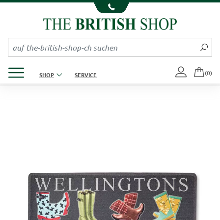
Kompletten Head der Seite überspringen
Produktmenü öffnen
(0)
SHOP
SERVICE