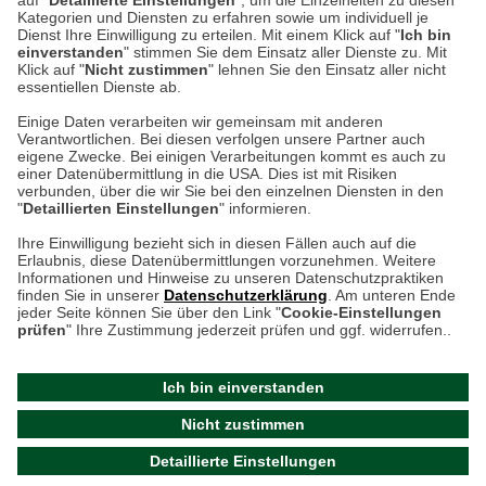
auf "
Detaillierte Einstellungen
", um die Einzelheiten zu diesen
Montag bis Samstag 9:00 Uhr bis 18:00 Uhr
Kategorien und Diensten zu erfahren sowie um individuell je
Dienst Ihre Einwilligung zu erteilen. Mit einem Klick auf "
Ich bin
einverstanden
" stimmen Sie dem Einsatz aller Dienste zu. Mit
weitere Information
Klick auf "
Nicht zustimmen
" lehnen Sie den Einsatz aller nicht
essentiellen Dienste ab.
Hier finden Sie uns im Netz
Einige Daten verarbeiten wir gemeinsam mit anderen
Verantwortlichen. Bei diesen verfolgen unsere Partner auch
eigene Zwecke. Bei einigen Verarbeitungen kommt es auch zu
einer Datenübermittlung in die USA. Dies ist mit Risiken
verbunden, über die wir Sie bei den einzelnen Diensten in den
Cookie-Einstellungen in Ihrem Browser
"
Detaillierten Einstellungen
" informieren.
Ihre Einwilligung bezieht sich in diesen Fällen auch auf die
AGB
Rücksendung von Waren
Datenschutz
Impressum
Erlaubnis, diese Datenübermittlungen vorzunehmen. Weitere
ACHTUNG!
Informationen und Hinweise zu unseren Datenschutzpraktiken
Kontakt
Zur Echtheit von Bewertungen
finden Sie in unserer
Datenschutzerklärung
. Am unteren Ende
Ihr Browser speichert aktuell keine Cookies!
Barrierefreiheit unserer Website
jeder Seite können Sie über den Link "
Cookie-Einstellungen
Leider können Sie in diesem Fall unseren Online-Shop
prüfen
" Ihre Zustimmung jederzeit prüfen und ggf. widerrufen..
Letzte Aktualisierung des Shops
nur eingeschränkt nutzen.
am 09.08.2026 um 23:09
Ich bin einverstanden
Bitte stellen Sie sicher, dass Ihr Browser unsere funktionalen
©
2024 THE BRITISH SHOP
Nicht zustimmen
Cookies für die Dauer Ihres Besuchs auf unserer Website
Versandhandel GmbH & Co. KG
Detaillierte Einstellungen
akzeptiert. Unabhängig davon können Sie entscheiden,