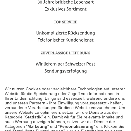
30 Jahre britische Lebensart
Exklusives Sortiment
TOP SERVICE
Unkomplizierte Rücksendung
Telefonischer Kundendienst
ZUVERLÄSSIGE LIEFERUNG
Wir liefern per Schweizer Post
Sendungsverfolgung
Lieferung 6-8 Werktage nach Eingang der Bestellung.
Wir nutzen Cookies oder vergleichbare Technologien auf unserer
Website für die Speicherung oder Zugriff von Informationen in
Ihrer Endeinrichtung. Einige sind essenziell, während andere uns
Unser Geschäft in Meckenheim
und unseren Partnern - Ihre Einwilligung vorausgesetzt - helfen,
verbundene Verarbeitungen für diese Website vorzunehmen. Um
unsere Website zu optimieren, setzen wir die Dienste aus der
Auf dem Steinbüchel 6
Kategorie "
Statistik
" ein. Damit wir für Sie relevante Inhalte und
auch Werbung anzeigen können, setzen wir die Dienste der
53340 Meckenheim
Kategorien "
Marketing
" und "
Personalisierung
" ein. Klicken Sie