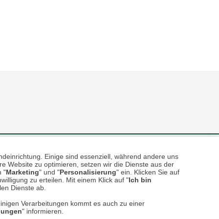
sere
Versand- und Zahlungsarten
ndeinrichtung. Einige sind essenziell, während andere uns
e Website zu optimieren, setzen wir die Dienste aus der
 "
Marketing
" und "
Personalisierung
" ein. Klicken Sie auf
illigung zu erteilen. Mit einem Klick auf "
Ich bin
llen Dienste ab.
einigen Verarbeitungen kommt es auch zu einer
llungen
" informieren.