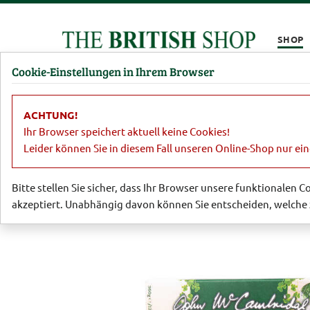
Kompletten Head der Seite überspringen
SHOP
Cookie-Einstellungen in Ihrem Browser
Damen
Herren
Barbour
Parfümerie
Lifestyl
ACHTUNG!
Essen & Trinken
Herzhafte Spezialitä
Ihr Browser speichert aktuell keine Cookies!
Leider können Sie in diesem Fall unseren Online-Shop nur ei
Bitte stellen Sie sicher, dass Ihr Browser unsere funktionalen 
akzeptiert. Unabhängig davon können Sie entscheiden, welche 