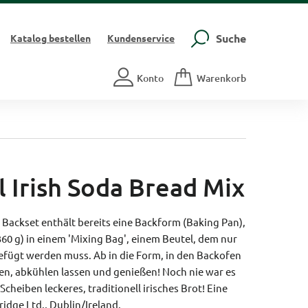
Suche
Katalog
bestellen
Kundenservice
Konto
Warenkorb
l Irish Soda Bread Mix
 Backset enthält bereits eine Backform (Baking Pan),
60 g) in einem 'Mixing Bag', einem Beutel, dem nur
efügt werden muss. Ab in die Form, in den Backofen
ten, abkühlen lassen und genießen! Noch nie war es
Scheiben leckeres, traditionell irisches Brot! Eine
idge Ltd., Dublin/Ireland.