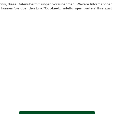
* P
rlaubnis, diese Datenübermittlungen vorzunehmen. Weitere Informatione
Impressum
e können Sie über den Link "
Cookie-Einstellungen prüfen
" Ihre Zust
Hi
Kontakt
Rücksendung von Waren
Zur Echtheit von Bewertungen
Barrierefreiheit unserer Website
UNSER LADEN IN MECKENHEI