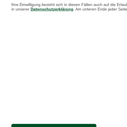
Ihre Einwilligung bezieht sich in diesen Fällen auch auf die E
Blog "Die feine englische Art"
in unserer
Datenschutzerklärung
. Am unteren Ende jeder Seit
Print-Magazin
Blätterkatalog
Barbour Spezialseite
Häufige Fragen
Nachhaltigkeit bei THE BRITISH SHOP