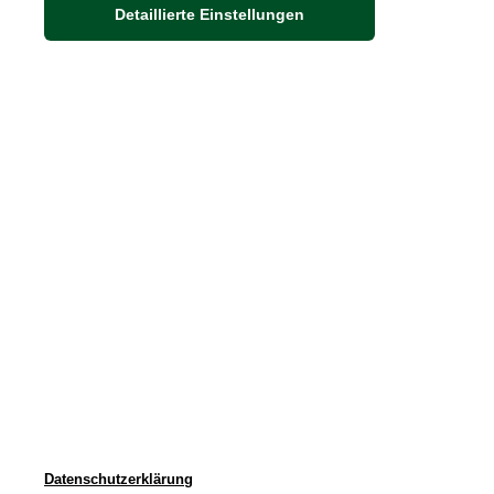
Adresse
Detaillierte Einstellungen
Auf dem Steinbüchel 6
D-53340 Meckenheim
DIE FEINE ENGLISCHE ART
30 Jahre britische Lebensart
Exklusives Sortiment
* Preise inkl. ge
©
2022 THE BRITISH SHOP 
Datenschutzerklärung