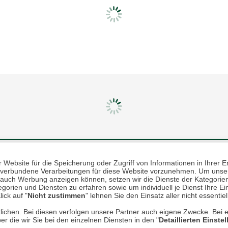
Mehr erfahren
Un
Website für die Speicherung oder Zugriff von Informationen in Ihrer E
n, verbundene Verarbeitungen für diese Website vorzunehmen. Um unser
nd auch Werbung anzeigen können, setzen wir die Dienste der Kategorien
Über uns
gorien und Diensten zu erfahren sowie um individuell je Dienst Ihre Einw
ick auf "
Nicht zustimmen
" lehnen Sie den Einsatz aller nicht essentie
AGB
lichen. Bei diesen verfolgen unsere Partner auch eigene Zwecke. Bei 
er die wir Sie bei den einzelnen Diensten in den "
Detaillierten Einste
Datenschutz