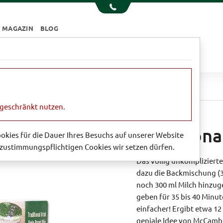
MAGAZIN
BLOG
e
Essen & Trinken
Garten
Sale
ten
Traditional Irish Soda Bread Mix
ngeschränkt nutzen.
Traditiona
Cookies für die Dauer Ihres Besuchs auf unserer Website
zustimmungspflichtigen Cookies wir setzen dürfen.
Das völlig unkomplizierte
dazu die Backmischung (3
noch 300 ml Milch hinzug
geben für 35 bis 40 Minu
einfacher! Ergibt etwa 12 
geniale Idee von McCambr