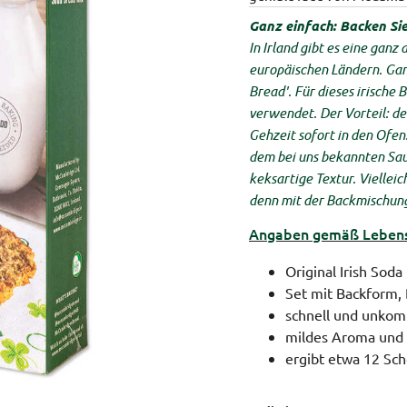
Ganz einfach: Backen Sie 
In Irland gibt es eine ganz
europäischen Ländern. Ganz
Bread'. Für dieses irische
verwendet. Der Vorteil: de
Gehzeit sofort in den Ofen
dem bei uns bekannten Sau
keksartige Textur. Vielleic
denn mit der Backmischung
Angaben gemäß Lebensm
Original Irish Sod
Set mit Backform,
schnell und unkomp
mildes Aroma und 
ergibt etwa 12 Sch