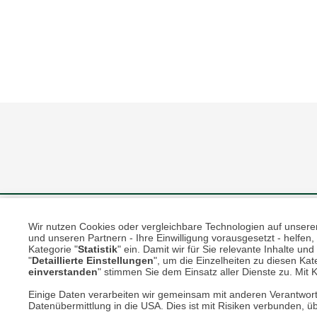
Unsere Services für Sie
Wir nutzen Cookies oder vergleichbare Technologien auf unserer 
und unseren Partnern - Ihre Einwilligung vorausgesetzt - helfe
Kategorie "
Statistik
" ein. Damit wir für Sie relevante Inhalte u
Online Magazin
"
Detaillierte Einstellungen
", um die Einzelheiten zu diesen Kate
einverstanden
" stimmen Sie dem Einsatz aller Dienste zu. Mit Kl
Newsletter-Archiv
Einige Daten verarbeiten wir gemeinsam mit anderen Verantwort
Datenübermittlung in die USA. Dies ist mit Risiken verbunden, üb
Größenberater