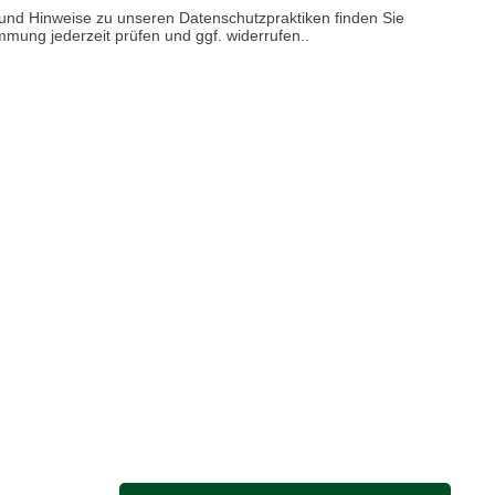
reise inkl. ges. MwSt. / zzgl.
Versandkosten
n und Hinweise zu unseren Datenschutzpraktiken finden Sie
immung jederzeit prüfen und ggf. widerrufen..
er finden Sie uns im Netz
M