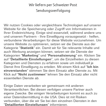
Wir liefern per Schweizer Post
Sendungsverfolgung
Lieferung 6-8 Werktage nach Eingang der Bestellung.
Wir nutzen Cookies oder vergleichbare Technologien auf unserer
Website für die Speicherung oder Zugriff von Informationen in
Ihrer Endeinrichtung. Einige sind essenziell, während andere uns
Unser Geschäft in Meckenheim
und unseren Partnern - Ihre Einwilligung vorausgesetzt - helfen,
verbundene Verarbeitungen für diese Website vorzunehmen. Um
unsere Website zu optimieren, setzen wir die Dienste aus der
Auf dem Steinbüchel 6
Kategorie "
Statistik
" ein. Damit wir für Sie relevante Inhalte und
auch Werbung anzeigen können, setzen wir die Dienste der
53340 Meckenheim
Kategorien "
Marketing
" und "
Personalisierung
" ein. Klicken Sie
auf "
Detaillierte Einstellungen
", um die Einzelheiten zu diesen
Montag bis Samstag 9:00 Uhr bis 18:00 Uhr
Kategorien und Diensten zu erfahren sowie um individuell je
Dienst Ihre Einwilligung zu erteilen. Mit einem Klick auf "
Ich bin
einverstanden
" stimmen Sie dem Einsatz aller Dienste zu. Mit
weitere Information
Klick auf "
Nicht zustimmen
" lehnen Sie den Einsatz aller nicht
essentiellen Dienste ab.
Hier finden Sie uns im Netz
Einige Daten verarbeiten wir gemeinsam mit anderen
Verantwortlichen. Bei diesen verfolgen unsere Partner auch
eigene Zwecke. Bei einigen Verarbeitungen kommt es auch zu
einer Datenübermittlung in die USA. Dies ist mit Risiken
verbunden, über die wir Sie bei den einzelnen Diensten in den
Cookie-Einstellungen in Ihrem Browser
"
Detaillierten Einstellungen
" informieren.