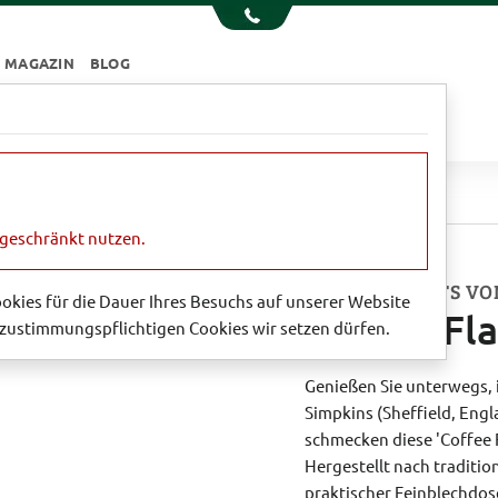
MAGAZIN
BLOG
e
Essen & Trinken
Garten
Sale
eiten
Coffee Flavoured Drops
ngeschränkt nutzen.
TRAVEL SWEETS VO
Cookies für die Dauer Ihres Besuchs auf unserer Website
Coffee Fl
zustimmungspflichtigen Cookies wir setzen dürfen.
Genießen Sie unterwegs, 
Simpkins (Sheffield, Engl
schmecken diese 'Coffee 
Hergestellt nach traditio
praktischer Feinblechdose