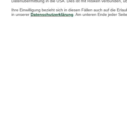
Datenübermittlung in die USA. Dies ist mit Risiken verbunden, üb
Größenberater
Ihre Einwilligung bezieht sich in diesen Fällen auch auf die E
in unserer
Datenschutzerklärung
. Am unteren Ende jeder Seit
Blog "Die feine englische Art"
Print-Magazin
Blätterkatalog
Barbour Spezialseite
Häufige Fragen
Nachhaltigkeit bei THE BRITISH SHOP