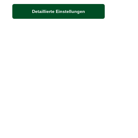
Detaillierte Einstellungen
Adresse
Auf dem Steinbüchel 6
D-53340 Meckenheim
DIE FEINE ENGLISCHE ART
30 Jahre britische Lebensart
Exklusives Sortiment
* Preise inkl. ge