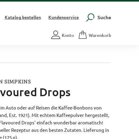
Suche
Katalog
bestellen
Kundenservice
Konto
Warenkorb
N SIMPKINS
avoured Drops
im Auto oder auf Reisen die Kaffee-Bonbons von
and, Est. 1921). Mit echtem Kaffeepulver hergestellt,
Flavoured Drops' einfach wunderbar aromatisch!
neller Rezeptur aus den besten Zutaten. Lieferung in
 (175 g).