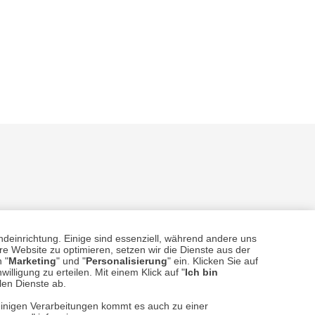
sere
Versand- und Zahlungsarten
ndeinrichtung. Einige sind essenziell, während andere uns
e Website zu optimieren, setzen wir die Dienste aus der
 "
Marketing
" und "
Personalisierung
" ein. Klicken Sie auf
illigung zu erteilen. Mit einem Klick auf "
Ich bin
llen Dienste ab.
einigen Verarbeitungen kommt es auch zu einer