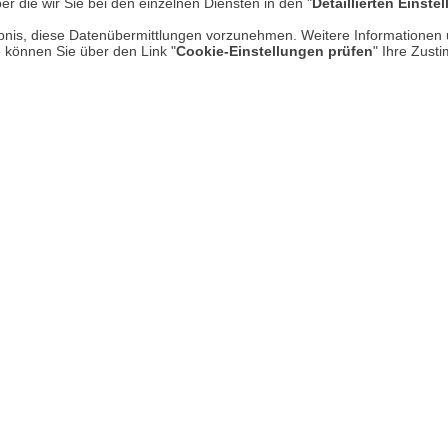
er die wir Sie bei den einzelnen Diensten in den "
Detaillierten Einste
Datenschutz
rlaubnis, diese Datenübermittlungen vorzunehmen. Weitere Informatione
* P
e können Sie über den Link "
Cookie-Einstellungen prüfen
" Ihre Zust
Impressum
Hi
Kontakt
Rücksendung von Waren
Zur Echtheit von Bewertungen
Barrierefreiheit unserer Website
UNSER LADEN IN MECKENHEI