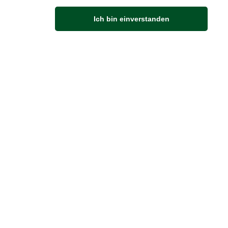
Ich bin einverstanden
Anfahrt
Von der Autobahn 565 die Abfahrt Merl nehmen.
Richtung Meckenheim abbiegen.
An der nächsten Kreuzung rechts abbiegen.
ZUVERLÄSSIGE LIEFERUNG
Wir liefern per Schweizer Post
Sendungsverfolgung
8.2026 um 22:57