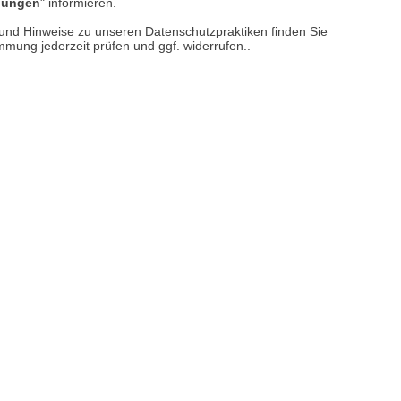
llungen
" informieren.
n und Hinweise zu unseren Datenschutzpraktiken finden Sie
reise inkl. ges. MwSt. / zzgl.
Versandkosten
immung jederzeit prüfen und ggf. widerrufen..
er finden Sie uns im Netz
M