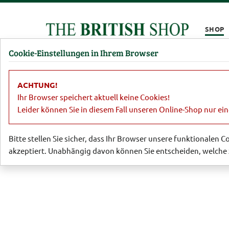
Kompletten Head der Seite überspringen
SHOP
Cookie-Einstellungen in Ihrem Browser
Damen
Herren
Barbour
Parfümerie
Lifestyl
ACHTUNG!
Essen & Trinken
Schokolade & Süssigk
Ihr Browser speichert aktuell keine Cookies!
Leider können Sie in diesem Fall unseren Online-Shop nur ei
Bitte stellen Sie sicher, dass Ihr Browser unsere funktionalen 
akzeptiert. Unabhängig davon können Sie entscheiden, welche 