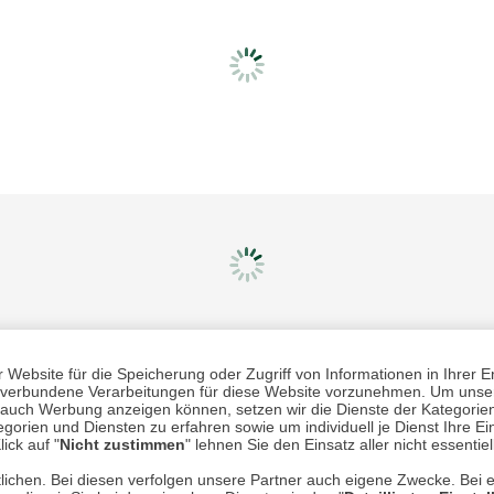
Mehr erfahren
Un
Website für die Speicherung oder Zugriff von Informationen in Ihrer E
n, verbundene Verarbeitungen für diese Website vorzunehmen. Um unser
nd auch Werbung anzeigen können, setzen wir die Dienste der Kategorien
gorien und Diensten zu erfahren sowie um individuell je Dienst Ihre Einw
Über uns
ick auf "
Nicht zustimmen
" lehnen Sie den Einsatz aller nicht essentie
AGB
lichen. Bei diesen verfolgen unsere Partner auch eigene Zwecke. Bei 