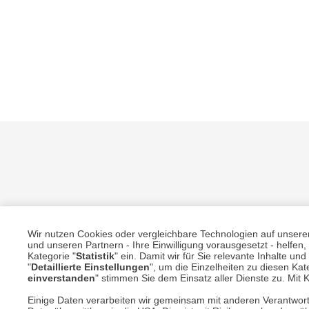
Unsere Services für Sie
Wir nutzen Cookies oder vergleichbare Technologien auf unserer 
und unseren Partnern - Ihre Einwilligung vorausgesetzt - helfe
Kategorie "
Statistik
" ein. Damit wir für Sie relevante Inhalte u
"
Detaillierte Einstellungen
", um die Einzelheiten zu diesen Kate
Online Magazin
einverstanden
" stimmen Sie dem Einsatz aller Dienste zu. Mit Kl
Newsletter-Archiv
Einige Daten verarbeiten wir gemeinsam mit anderen Verantwort