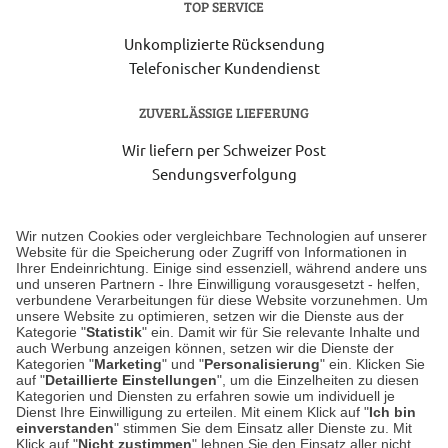
TOP SERVICE
Unkomplizierte Rücksendung
Telefonischer Kundendienst
ZUVERLÄSSIGE LIEFERUNG
Wir liefern per Schweizer Post
Sendungsverfolgung
Lieferung 6-8 Werktage nach Eingang der Bestellung.
Wir nutzen Cookies oder vergleichbare Technologien auf unserer
Website für die Speicherung oder Zugriff von Informationen in
Ihrer Endeinrichtung. Einige sind essenziell, während andere uns
Unser Geschäft in Meckenheim
und unseren Partnern - Ihre Einwilligung vorausgesetzt - helfen,
verbundene Verarbeitungen für diese Website vorzunehmen. Um
unsere Website zu optimieren, setzen wir die Dienste aus der
Auf dem Steinbüchel 6
Kategorie "
Statistik
" ein. Damit wir für Sie relevante Inhalte und
auch Werbung anzeigen können, setzen wir die Dienste der
53340 Meckenheim
Kategorien "
Marketing
" und "
Personalisierung
" ein. Klicken Sie
auf "
Detaillierte Einstellungen
", um die Einzelheiten zu diesen
Montag bis Samstag 9:00 Uhr bis 18:00 Uhr
Kategorien und Diensten zu erfahren sowie um individuell je
Dienst Ihre Einwilligung zu erteilen. Mit einem Klick auf "
Ich bin
einverstanden
" stimmen Sie dem Einsatz aller Dienste zu. Mit
weitere Information
Klick auf "
Nicht zustimmen
" lehnen Sie den Einsatz aller nicht