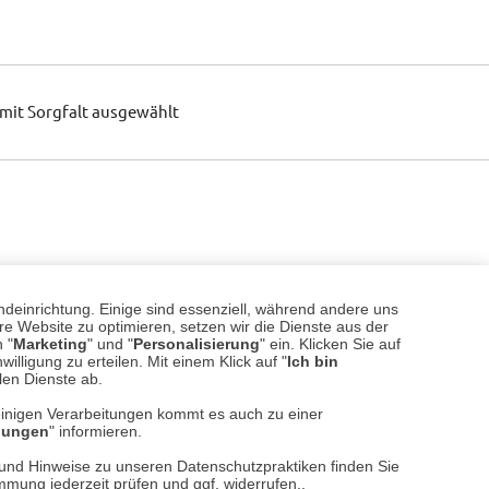
mit Sorgfalt ausgewählt
ndeinrichtung. Einige sind essenziell, während andere uns
e Website zu optimieren, setzen wir die Dienste aus der
 "
Marketing
" und "
Personalisierung
" ein. Klicken Sie auf
illigung zu erteilen. Mit einem Klick auf "
Ich bin
llen Dienste ab.
einigen Verarbeitungen kommt es auch zu einer
llungen
" informieren.
n und Hinweise zu unseren Datenschutzpraktiken finden Sie
immung jederzeit prüfen und ggf. widerrufen..