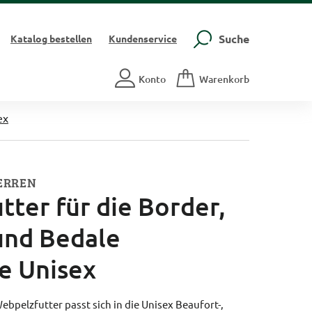
Suche
Katalog
bestellen
Kundenservice
Konto
Warenkorb
ex
ERREN
ter für die Border,
und Bedale
e Unisex
ebpelzfutter passt sich in die Unisex Beaufort-,