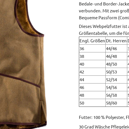
Bedale- und Border-Jacke 
verbunden. Mit zwei groß
Bequeme Passform (Comfo
Dieses Webpelzfutter ist 
Größentabelle, um die fü
Engl. Größen
Dt. Herren
36
44/46
38
46/48
40
48/50
42
50/53
44
52/54
46
54/56
48
56/58
50
58/60
Futter: 100 % Polyester, F
30 Grad Wäsche Pflegele