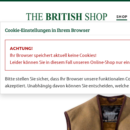
Kompletten Head der Seite überspringen
SHOP
Cookie-Einstellungen in Ihrem Browser
Damen
Herren
Barbour
Parfümerie
Lifestyl
ACHTUNG!
Barbour
Barbour für Herren
Webpe
Ihr Browser speichert aktuell keine Cookies!
Leider können Sie in diesem Fall unseren Online-Shop nur ei
Bitte stellen Sie sicher, dass Ihr Browser unsere funktionalen 
akzeptiert. Unabhängig davon können Sie entscheiden, welche 