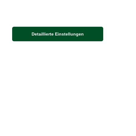
Detaillierte Einstellungen
Adresse
Auf dem Steinbüchel 6
D-53340 Meckenheim
DIE FEINE ENGLISCHE ART