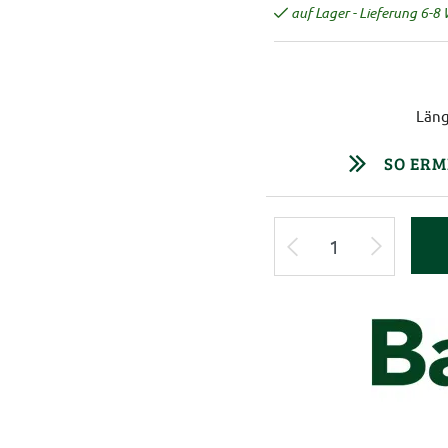
auf Lager - Lieferung 6-8
Läng
SO ERM