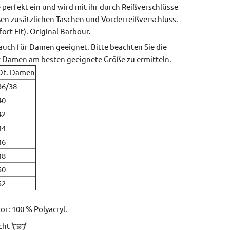
perfekt ein und wird mit ihr durch Reißverschlüsse
en zusätzlichen Taschen und Vorderreißverschluss.
rt Fit).
Original Barbour.
auch für Damen geeignet. Bitte beachten Sie die
r Damen am besten geeignete Größe zu ermitteln.
Dt. Damen
36/38
40
42
44
46
48
50
52
lor: 100 % Polyacryl.
icht