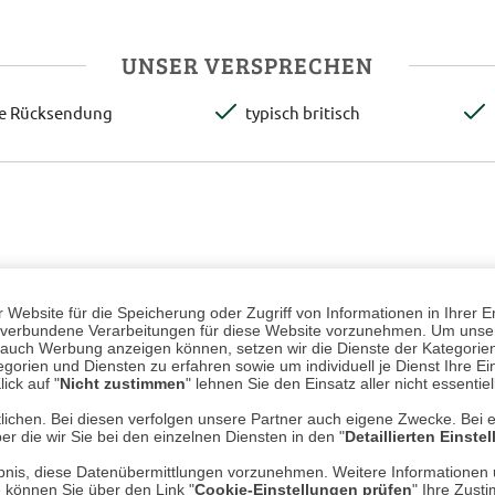
UNSER VERSPRECHEN
te Rücksendung
typisch britisch
Website für die Speicherung oder Zugriff von Informationen in Ihrer E
n, verbundene Verarbeitungen für diese Website vorzunehmen. Um unser
nd auch Werbung anzeigen können, setzen wir die Dienste der Kategorien
gorien und Diensten zu erfahren sowie um individuell je Dienst Ihre Einw
ick auf "
Nicht zustimmen
" lehnen Sie den Einsatz aller nicht essentie
lichen. Bei diesen verfolgen unsere Partner auch eigene Zwecke. Bei 
er die wir Sie bei den einzelnen Diensten in den "
Detaillierten Einste
rlaubnis, diese Datenübermittlungen vorzunehmen. Weitere Informatione
e können Sie über den Link "
Cookie-Einstellungen prüfen
" Ihre Zust