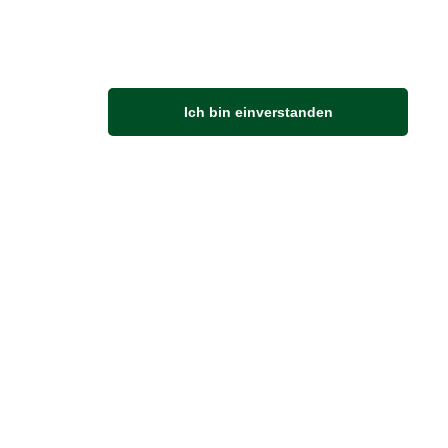
M
Ich bin einverstanden
Anfahrt
Von der Autobahn 565 die Abfahrt Merl nehmen.
Richtung Meckenheim abbiegen.
An der nächsten Kreuzung rechts abbiegen.
ZUVERLÄSSIGE LIEFERUNG