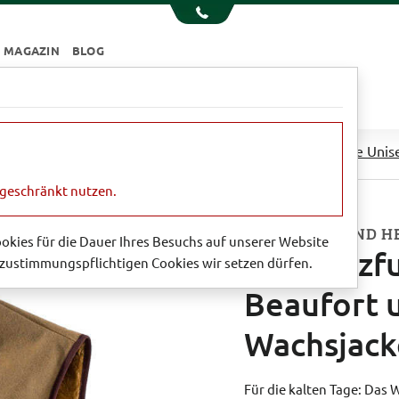
MAGAZIN
BLOG
e
Essen & Trinken
Garten
Sale
lzfutter für die Border, Beaufort und Bedale Wachsjacke Unis
ngeschränkt nutzen.
FÜR DAMEN UND H
Cookies für die Dauer Ihres Besuchs auf unserer Website
Webpelzfut
zustimmungspflichtigen Cookies wir setzen dürfen.
Beaufort 
Wachsjack
Für die kalten Tage: Das W