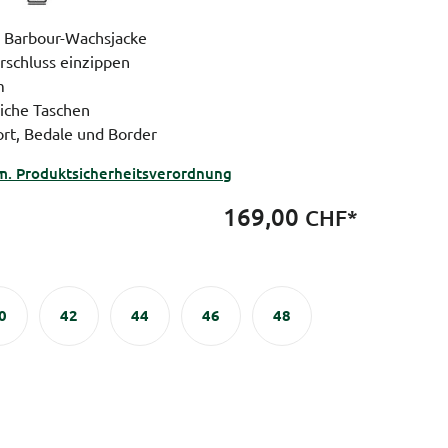
e Barbour-Wachsjacke
rschluss einzippen
m
liche Taschen
ort, Bedale und Border
m. Produktsicherheitsverordnung
169,00
CHF*
0
42
44
46
48