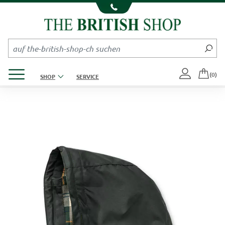
Kompletten Head der Seite überspringen
Produktmenü öffnen
(0)
SHOP
SERVICE