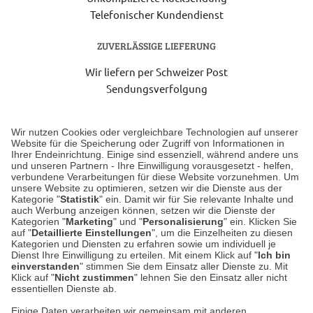
Telefonischer Kundendienst
ZUVERLÄSSIGE LIEFERUNG
Wir liefern per Schweizer Post
Sendungsverfolgung
Lieferung 6-8 Werktage nach Eingang der Bestellung.
Wir nutzen Cookies oder vergleichbare Technologien auf unserer
Website für die Speicherung oder Zugriff von Informationen in
Ihrer Endeinrichtung. Einige sind essenziell, während andere uns
Unser Geschäft in Meckenheim
und unseren Partnern - Ihre Einwilligung vorausgesetzt - helfen,
verbundene Verarbeitungen für diese Website vorzunehmen. Um
unsere Website zu optimieren, setzen wir die Dienste aus der
Auf dem Steinbüchel 6
Kategorie "
Statistik
" ein. Damit wir für Sie relevante Inhalte und
auch Werbung anzeigen können, setzen wir die Dienste der
53340 Meckenheim
Kategorien "
Marketing
" und "
Personalisierung
" ein. Klicken Sie
auf "
Detaillierte Einstellungen
", um die Einzelheiten zu diesen
Montag bis Samstag 9:00 Uhr bis 18:00 Uhr
Kategorien und Diensten zu erfahren sowie um individuell je
Dienst Ihre Einwilligung zu erteilen. Mit einem Klick auf "
Ich bin
einverstanden
" stimmen Sie dem Einsatz aller Dienste zu. Mit
weitere Information
Klick auf "
Nicht zustimmen
" lehnen Sie den Einsatz aller nicht
essentiellen Dienste ab.
Hier finden Sie uns im Netz
Einige Daten verarbeiten wir gemeinsam mit anderen