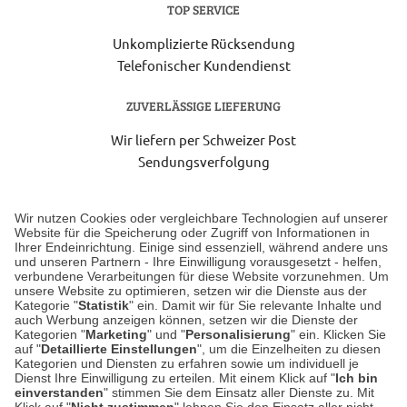
TOP SERVICE
Unkomplizierte Rücksendung
Telefonischer Kundendienst
ZUVERLÄSSIGE LIEFERUNG
Wir liefern per Schweizer Post
Sendungsverfolgung
Lieferung 6-8 Werktage nach Eingang der Bestellung.
Wir nutzen Cookies oder vergleichbare Technologien auf unserer
Website für die Speicherung oder Zugriff von Informationen in
Ihrer Endeinrichtung. Einige sind essenziell, während andere uns
Unser Geschäft in Meckenheim
und unseren Partnern - Ihre Einwilligung vorausgesetzt - helfen,
verbundene Verarbeitungen für diese Website vorzunehmen. Um
unsere Website zu optimieren, setzen wir die Dienste aus der
Auf dem Steinbüchel 6
Kategorie "
Statistik
" ein. Damit wir für Sie relevante Inhalte und
auch Werbung anzeigen können, setzen wir die Dienste der
53340 Meckenheim
Kategorien "
Marketing
" und "
Personalisierung
" ein. Klicken Sie
auf "
Detaillierte Einstellungen
", um die Einzelheiten zu diesen
Montag bis Samstag 9:00 Uhr bis 18:00 Uhr
Kategorien und Diensten zu erfahren sowie um individuell je
Dienst Ihre Einwilligung zu erteilen. Mit einem Klick auf "
Ich bin
einverstanden
" stimmen Sie dem Einsatz aller Dienste zu. Mit
weitere Information