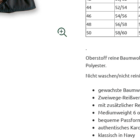
44
52/54
46
54/56
48
56/58
50
58/60
.
Oberstoff reine Baumwoll
Polyester.
Nicht waschen/nicht rei
gewachste Baumwol
Zweiwege-Reißvers
mit zusätzlicher R
Mediumweight 6 o
bequeme Passform
authentisches Karo
klassisch in Navy