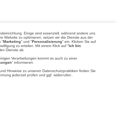
ndeinrichtung. Einige sind essenziell, während andere uns
mit Sorgfalt ausgewählt
e Website zu optimieren, setzen wir die Dienste aus der
 "
Marketing
" und "
Personalisierung
" ein. Klicken Sie auf
illigung zu erteilen. Mit einem Klick auf "
Ich bin
llen Dienste ab.
einigen Verarbeitungen kommt es auch zu einer
llungen
" informieren.
n und Hinweise zu unseren Datenschutzpraktiken finden Sie
immung jederzeit prüfen und ggf. widerrufen..