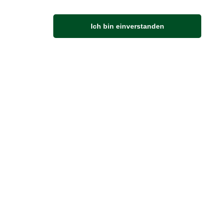
Ich bin einverstanden
M
Anfahrt
Von der Autobahn 565 die Abfahrt Merl nehmen.
Richtung Meckenheim abbiegen.
An der nächsten Kreuzung rechts abbiegen.