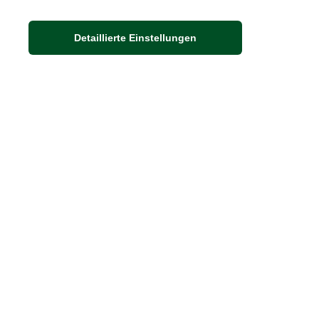
Häufige Fragen
Nachhaltigkeit bei THE BRITISH SHOP
Detaillierte Einstellungen
Adresse
Auf dem Steinbüchel 6
D-53340 Meckenheim