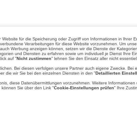
UNSER VERSPRECHEN
Website für die Speicherung oder Zugriff von Informationen in Ihrer E
te Rücksendung
typisch britisch
n, verbundene Verarbeitungen für diese Website vorzunehmen. Um unser
nd auch Werbung anzeigen können, setzen wir die Dienste der Kategorien
gorien und Diensten zu erfahren sowie um individuell je Dienst Ihre Einw
ick auf "
Nicht zustimmen
" lehnen Sie den Einsatz aller nicht essentie
lichen. Bei diesen verfolgen unsere Partner auch eigene Zwecke. Bei 
er die wir Sie bei den einzelnen Diensten in den "
Detaillierten Einste
rlaubnis, diese Datenübermittlungen vorzunehmen. Weitere Informatione
e können Sie über den Link "
Cookie-Einstellungen prüfen
" Ihre Zust