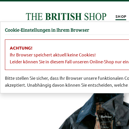
Kompletten Head der Seite überspringen
SHOP
Cookie-Einstellungen in Ihrem Browser
Damen
Herren
Barbour
Parfümerie
Lifestyl
ACHTUNG!
Barbour
Barbour für Damen
Barbo
Ihr Browser speichert aktuell keine Cookies!
Leider können Sie in diesem Fall unseren Online-Shop nur ei
Bitte stellen Sie sicher, dass Ihr Browser unsere funktionalen 
akzeptiert. Unabhängig davon können Sie entscheiden, welche 