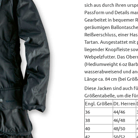
sich aus durch ihren ursp
Passform und Details max
Gearbeitet in bequemer R
geräumigen Ballontaschen
Reißverschluss, einer Ha
Tartan. Ausgestattet mit
liegender Knopfleiste sow
Webpelzfutter. Das Oberm
(Mediumweight 6 oz Barb
wasserabweisend und an
Länge ca. 84 cm (bei Größ
Diese Jacken sind auch fü
Größentabelle, um die fü
Engl. Größen
Dt. Herren
36
44/46
38
46/48
40
48/50
42
50/52