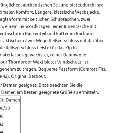
rünglichen, authentischen Stil und bietet durch ihre
imalen Komfort. Längere, klassische Wachsjacke.
aglanform mit seitlichen Schubtaschen, zwei
, einem Feincordkragen, einer Innentasche mit
sentasche im Rückenteil und Futter im Barbour-
 praktischem Zwei-Wege-Reißverschluss mit darüber
ie Reißverschluss-Leiste für das Zip-In-
aterial aus gewachster, reiner Baumwolle
our Thornproof Wax) bietet Windschutz, ist
genehm zu tragen.
Bequeme Passform (Comfort Fit).
e 42).
Original Barbour.
r Damen geeignet. Bitte beachten Sie die
r Damen am besten geeignete Größe zu ermitteln.
Dt. Damen
36/38
40
42
44