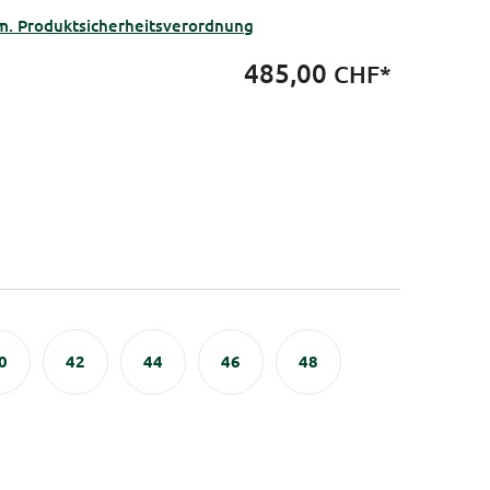
m. Produktsicherheitsverordnung
485,00
CHF*
0
42
44
46
48