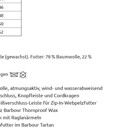
46
48
50
52
e (gewachst). Futter: 78 % Baumwolle, 22 %
nigen
le, atmungsaktiv, wind- und wasserabweisend
chluss, Knopfleiste und Cordkragen
eißverschluss-Leiste für Zip-In-Webpelzfutter
z Barbour Thornproof Wax
 mit Raglanärmeln
futter im Barbour Tartan