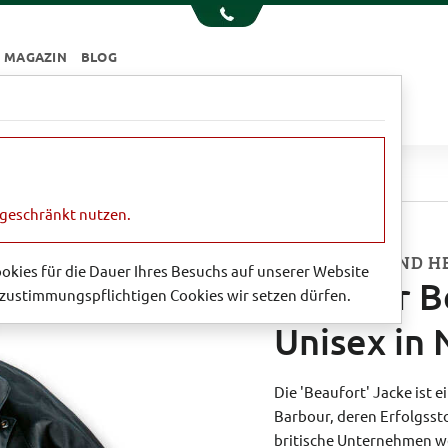
MAGAZIN
BLOG
e
Essen & Trinken
Garten
Sale
ur Beaufort Wachsjacke Unisex in Navy
ngeschränkt nutzen.
FÜR DAMEN UND H
Cookies für die Dauer Ihres Besuchs auf unserer Website
Barbour B
zustimmungspflichtigen Cookies wir setzen dürfen.
Unisex in
Die 'Beaufort' Jacke ist
Barbour, deren Erfolgsst
britische Unternehmen w