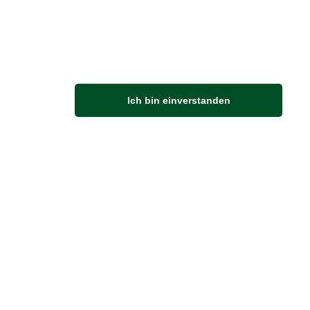
Ich bin einverstanden
M
Anfahrt
Von der Autobahn 565 die Abfahrt Merl nehmen.
Richtung Meckenheim abbiegen.
An der nächsten Kreuzung rechts abbiegen.