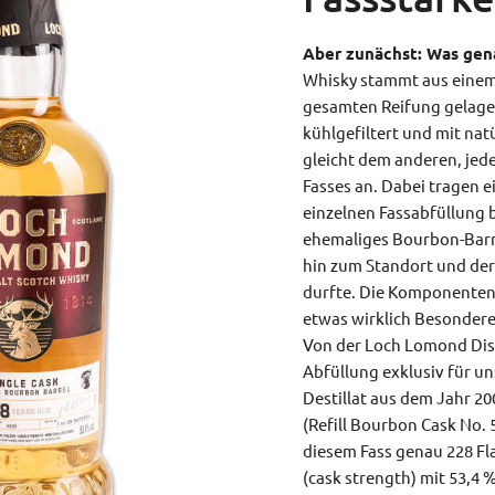
Aber zunächst: Was gena
Whisky stammt aus einem 
gesamten Reifung gelagert
kühlgefiltert und mit nat
gleicht dem anderen, jed
Fasses an. Dabei tragen e
einzelnen Fassabfüllung b
ehemaliges Bourbon-Barre
hin zum Standort und der 
durfte. Die Komponenten
etwas wirklich Besondere
Von der Loch Lomond Disti
Abfüllung exklusiv für u
Destillat aus dem Jahr 20
(Refill Bourbon Cask No.
diesem Fass genau 228 Fl
(cask strength) mit 53,4 