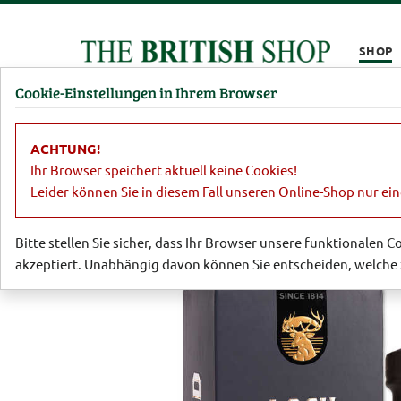
Kompletten Head der Seite überspringen
SHOP
Cookie-Einstellungen in Ihrem Browser
Damen
Herren
Barbour
Parfümerie
Lifestyl
ACHTUNG!
Sale
Dies und Das
18 Jahre alter 
Ihr Browser speichert aktuell keine Cookies!
Leider können Sie in diesem Fall unseren Online-Shop nur ei
Bitte stellen Sie sicher, dass Ihr Browser unsere funktionalen 
akzeptiert. Unabhängig davon können Sie entscheiden, welche 