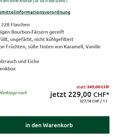
ien eine Klasse für sich darstellt!.
ittel­informations­verordnung
f 228 Flaschen
ligen Bourbon-Fässern gereift
üllt, ungefärbt, nicht kühlgefiltert
n Früchten, süße Noten von Karamell, Vanille
olzrauch und Eiche
henkbox
statt
349,00 CHF
jetzt
229,00
8 Werktage nach
CHF*
327,14 CHF / 1 l
in den Warenkorb