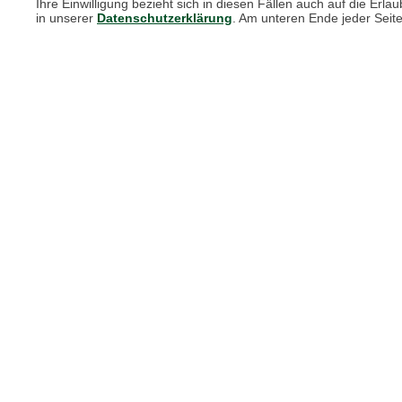
Ihre Einwilligung bezieht sich in diesen Fällen auch auf die E
in unserer
Datenschutzerklärung
. Am unteren Ende jeder Seit
Unsere Services für Sie
Online Magazin
Newsletter-Archiv
Größenberater
Blog "Die feine englische Art"
Print-Magazin
Blätterkatalog
Barbour Spezialseite