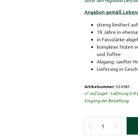
unter den Highland Destiller
Angaben gemäß Lebensm
streng limitiert au
18 Jahre in ehema
in Fassstärke abgef
komplexe Noten vo
und Toffee
Abgang: sanfter H
Lieferung in Gesc
Artikelnummer:
53-0381
auf Lager - Lieferung 6-
Eingang der Bestellung.