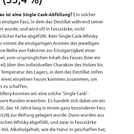
u ist eine Single Cask-Abfüllung?
Ein solcher
einzigen Fass, in dem das Destillat während seiner
 wurde, und wird oft in Fassstärke, nicht
ürlicher Farbe abgefüllt. Kein Single-Cask-Whisky
er nimmt die einzigartigen Aromen des jeweiligen
ine Reihe von Faktoren zur Einzigartigkeit einer
ei, vom ursprünglichen Inhalt des Fasses (hier ein
l) über den individuellen Charakter des Holzes bis
Temperatur des Lagers, in dem das Destillat reifen
 eines einzelnen Fasses kommen zusammen, um
s zu schaffen.
llery konnten wir eine solche 'Single Cask'-
nsere Kunden erwerben. Es handelt sich dabei um ein
05, das 18 Jahre lang in einem ganz besonderen Fass
 5528) zur Reifung gelagert wurde. Dann wurden aus
aschen Whisky abgefüllt, und zwar in Fassstärke
% Vol. Alkoholgehalt, wie die Natur in geschaffen hat,