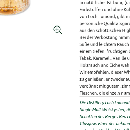
in natürlicher Färbung (u
Farbstoffen und ohne Kühl
von Loch Lomond, gibt mit
persönliche Qualitätsgara
aus den schottischen Hig
Bei der Verkostung nimm
Süße und leichtem Rauch 
einem tiefen, fruchtigen
Tabak, Karamell, Vanille
Holzrauch und Eiche wahr
Wir empfehlen, dieser Wh
zu genießen, entweder au
verdünnt mit gutem, zimm
Flaschen, die einzeln num
Die Distillery Loch Lomond 
Single Malt Whiskys her, d
Schatten des Berges Ben L
Glasgow. Einer der bekann