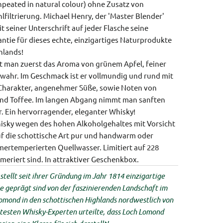
npeated in natural colour) ohne Zusatz von
filtrierung. Michael Henry, der 'Master Blender'
 seiner Unterschrift auf jeder Flasche seine
ntie für dieses echte, einzigartiges Naturprodukte
hlands!
t man zuerst das Aroma von grünem Apfel, feiner
wahr. Im Geschmack ist er vollmundig und rund mit
 Charakter, angenehmer Süße, sowie Noten von
 und Toffee. Im langen Abgang nimmt man sanften
. Ein hervorragender, eleganter Whisky!
isky wegen des hohen Alkoholgehaltes mit Vorsicht
f die schottische Art pur und handwarm oder
ertemperierten Quellwasser. Limitiert auf 228
meriert sind. In attraktiver Geschenkbox.
stellt seit ihrer Gründung im Jahr 1814 einzigartige
ie geprägt sind von der faszinierenden Landschaft im
omond in den schottischen Highlands nordwestlich von
testen Whisky-Experten urteilte, dass Loch Lomond