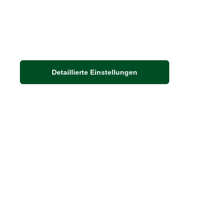
Häufige Fragen
Nachhaltigkeit bei THE BRITISH SHOP
Detaillierte Einstellungen
Adresse
Auf dem Steinbüchel 6
D-53340 Meckenheim