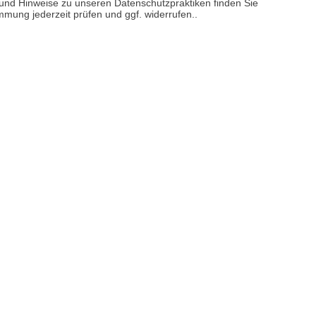
n und Hinweise zu unseren Datenschutzpraktiken finden Sie
immung jederzeit prüfen und ggf. widerrufen..
sere
Versand- und Zahlungsarten
reise inkl. ges. MwSt. / zzgl.
Versandkosten
er finden Sie uns im Netz