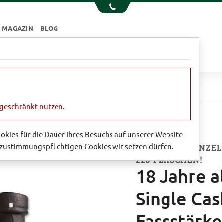
MAGAZIN
BLOG
e
Essen & Trinken
Garten
Sale
Loch Lomond Single Cask Whisky in Fassstärke (53,4 %)
ngeschränkt nutzen.
Cookies für die Dauer Ihres Besuchs auf unserer Website
zustimmungspflichtigen Cookies wir setzen dürfen.
VON DIESER EINZE
228 FLASCHEN!
18 Jahre 
Single Cas
Fassstärke