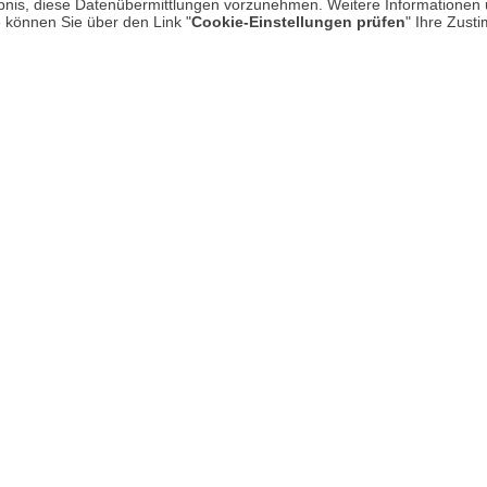
rlaubnis, diese Datenübermittlungen vorzunehmen. Weitere Informatione
e können Sie über den Link "
Cookie-Einstellungen prüfen
" Ihre Zust
Mehr erfahren
Un
Über uns
AGB
Datenschutz
* P
Impressum
Hi
Kontakt
Rücksendung von Waren
Zur Echtheit von Bewertungen